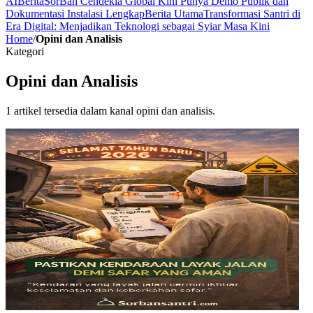
AI
Berita
SorBan Cendekia Global Kini Punya Demo Publik dan
Dokumentasi Instalasi Lengkap
Berita Utama
Transformasi Santri di
Era Digital: Menjadikan Teknologi sebagai Syiar Masa Kini
Home
/
Opini dan Analisis
Kategori
Opini dan Analisis
1
artikel tersedia dalam kanal
opini dan analisis
.