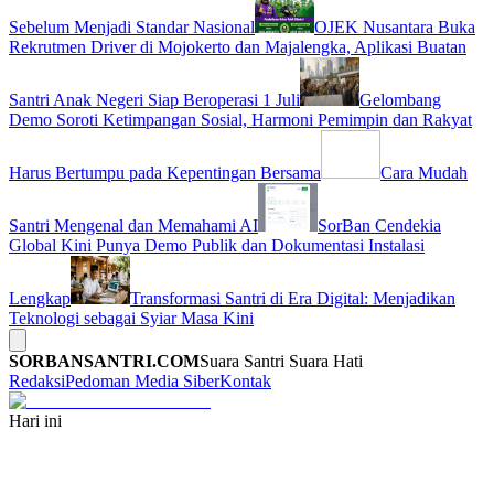
Sebelum Menjadi Standar Nasional
OJEK Nusantara Buka
Rekrutmen Driver di Mojokerto dan Majalengka, Aplikasi Buatan
Santri Anak Negeri Siap Beroperasi 1 Juli
Gelombang
Demo Soroti Ketimpangan Sosial, Harmoni Pemimpin dan Rakyat
Harus Bertumpu pada Kepentingan Bersama
Cara Mudah
Santri Mengenal dan Memahami AI
SorBan Cendekia
Global Kini Punya Demo Publik dan Dokumentasi Instalasi
Lengkap
Transformasi Santri di Era Digital: Menjadikan
Teknologi sebagai Syiar Masa Kini
SORBANSANTRI.COM
Suara Santri Suara Hati
Redaksi
Pedoman Media Siber
Kontak
Hari ini