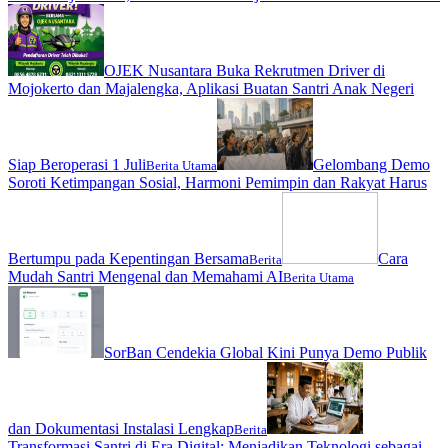
OJEK Nusantara Buka Rekrutmen Driver di
Mojokerto dan Majalengka, Aplikasi Buatan Santri Anak Negeri
Siap Beroperasi 1 Juli
Gelombang Demo
Berita Utama
Soroti Ketimpangan Sosial, Harmoni Pemimpin dan Rakyat Harus
Bertumpu pada Kepentingan Bersama
Cara
Berita
Mudah Santri Mengenal dan Memahami AI
Berita Utama
SorBan Cendekia Global Kini Punya Demo Publik
dan Dokumentasi Instalasi Lengkap
Berita
Transformasi Santri di Era Digital: Menjadikan Teknologi sebagai