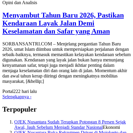
Opini dan Analisis
Menyambut Tahun Baru 2026, Pastikan
Kendaraan Layak Jalan Demi
Keselamatan dan Safar yang Aman
SORBANSANTRI.COM – Menjelang pergantian Tahun Baru
2026, umat Islam diimbau untuk mempersiapkan perjalanan dengan
sebaik-baiknya, termasuk memastikan kelayakan kendaraan sebelum
digunakan. Kendaraan yang layak jalan bukan hanya menunjang
kenyamanan safar, tetapi juga menjadi ikhtiar penting dalam
menjaga keselamatan diri dan orang lain di jalan. Momentum akhir
dan awal tahun kerap diiringi dengan meningkatnya mobilitas
masyarakat, [&hellip;]
Portal
222 hari lalu
Selengkapnya
›
Terpopuler
OJEK Nusantara Sudah Terapkan Potongan 8 Persen Sejak
Awal, Jauh Sebelum Menjadi Standar Nasional
Ekonomi
OJEK Nusantara Buka Rekrutmen Driver di Mojokerto dan