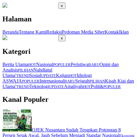
x
Halaman
Beranda
Tentang Kami
Redaksi
Pedoman Media Siber
Kontak
Iklan
x
Kategori
Berita Utama
Nasional
Peristiwa
Opini dan
HOT
POPULER
BARU
Analisis
Nahdlatul
PILIHAN
Ulama'
Sosial
Kajian
Idiologi
TREND
UPDATE
HOT
ASWAJA
Internasional
Sejarah
Kisah Kiai dan
POPULER
BARU
PILIHAN
Ulama'
Teknologi
Amaliyah
Politik
TREND
UPDATE
HOT
POPULER
Kanal Populer
OJEK Nusantara Sudah Terapkan Potongan 8
Persen Sejak Awal, Jauh Sebelum Menjadi Standar Nasional
Ekonomi