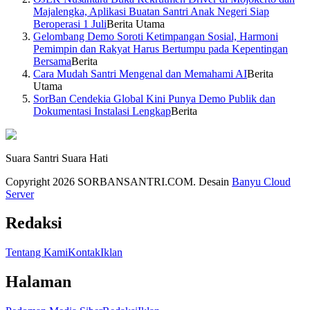
Majalengka, Aplikasi Buatan Santri Anak Negeri Siap
Beroperasi 1 Juli
Berita Utama
Gelombang Demo Soroti Ketimpangan Sosial, Harmoni
Pemimpin dan Rakyat Harus Bertumpu pada Kepentingan
Bersama
Berita
Cara Mudah Santri Mengenal dan Memahami AI
Berita
Utama
SorBan Cendekia Global Kini Punya Demo Publik dan
Dokumentasi Instalasi Lengkap
Berita
Suara Santri Suara Hati
Copyright 2026 SORBANSANTRI.COM. Desain
Banyu Cloud
Server
Redaksi
Tentang Kami
Kontak
Iklan
Halaman