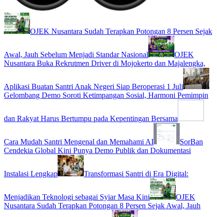
OJEK Nusantara Sudah Terapkan Potongan 8 Persen Sejak
Awal, Jauh Sebelum Menjadi Standar Nasional
OJEK
Nusantara Buka Rekrutmen Driver di Mojokerto dan Majalengka,
Aplikasi Buatan Santri Anak Negeri Siap Beroperasi 1 Juli
Gelombang Demo Soroti Ketimpangan Sosial, Harmoni Pemimpin
dan Rakyat Harus Bertumpu pada Kepentingan Bersama
Cara Mudah Santri Mengenal dan Memahami AI
SorBan
Cendekia Global Kini Punya Demo Publik dan Dokumentasi
Instalasi Lengkap
Transformasi Santri di Era Digital:
Menjadikan Teknologi sebagai Syiar Masa Kini
OJEK
Nusantara Sudah Terapkan Potongan 8 Persen Sejak Awal, Jauh