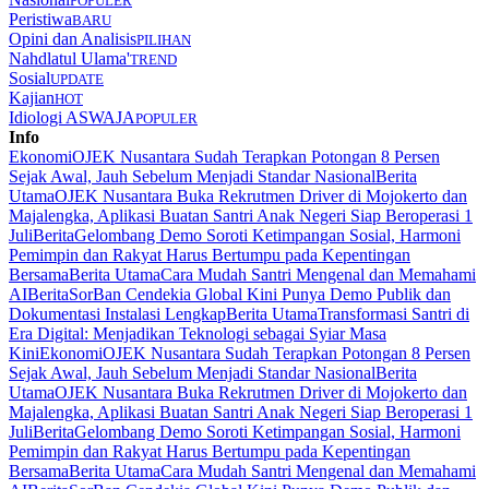
POPULER
Peristiwa
BARU
Opini dan Analisis
PILIHAN
Nahdlatul Ulama'
TREND
Sosial
UPDATE
Kajian
HOT
Idiologi ASWAJA
POPULER
Info
Ekonomi
OJEK Nusantara Sudah Terapkan Potongan 8 Persen
Sejak Awal, Jauh Sebelum Menjadi Standar Nasional
Berita
Utama
OJEK Nusantara Buka Rekrutmen Driver di Mojokerto dan
Majalengka, Aplikasi Buatan Santri Anak Negeri Siap Beroperasi 1
Juli
Berita
Gelombang Demo Soroti Ketimpangan Sosial, Harmoni
Pemimpin dan Rakyat Harus Bertumpu pada Kepentingan
Bersama
Berita Utama
Cara Mudah Santri Mengenal dan Memahami
AI
Berita
SorBan Cendekia Global Kini Punya Demo Publik dan
Dokumentasi Instalasi Lengkap
Berita Utama
Transformasi Santri di
Era Digital: Menjadikan Teknologi sebagai Syiar Masa
Kini
Ekonomi
OJEK Nusantara Sudah Terapkan Potongan 8 Persen
Sejak Awal, Jauh Sebelum Menjadi Standar Nasional
Berita
Utama
OJEK Nusantara Buka Rekrutmen Driver di Mojokerto dan
Majalengka, Aplikasi Buatan Santri Anak Negeri Siap Beroperasi 1
Juli
Berita
Gelombang Demo Soroti Ketimpangan Sosial, Harmoni
Pemimpin dan Rakyat Harus Bertumpu pada Kepentingan
Bersama
Berita Utama
Cara Mudah Santri Mengenal dan Memahami