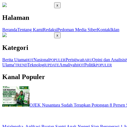
x
Halaman
Beranda
Tentang Kami
Redaksi
Pedoman Media Siber
Kontak
Iklan
x
Kategori
Berita Utama
Nasional
Peristiwa
Opini dan Analisis
HOT
POPULER
BARU
Ulama'
Teknologi
Amaliyah
Politik
TREND
UPDATE
HOT
POPULER
Kanal Populer
OJEK Nusantara Sudah Terapkan Potongan 8 Persen S
Majalengka, Aplikasi Buatan Santri Anak Negeri Siap Beroperasi 1 Ju