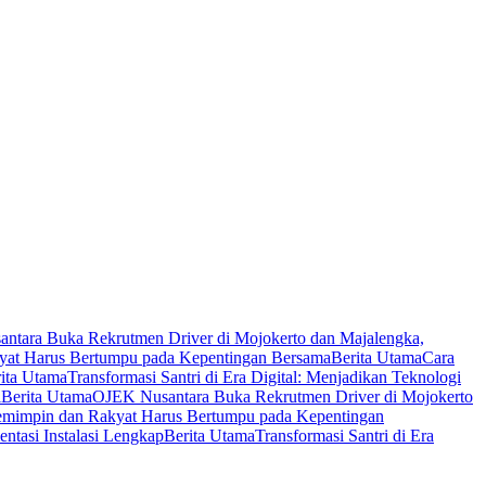
ntara Buka Rekrutmen Driver di Mojokerto dan Majalengka,
yat Harus Bertumpu pada Kepentingan Bersama
Berita Utama
Cara
ita Utama
Transformasi Santri di Era Digital: Menjadikan Teknologi
l
Berita Utama
OJEK Nusantara Buka Rekrutmen Driver di Mojokerto
emimpin dan Rakyat Harus Bertumpu pada Kepentingan
tasi Instalasi Lengkap
Berita Utama
Transformasi Santri di Era