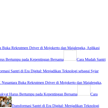
 Buka Rekrutmen Driver di Mojokerto dan Majalengka, Aplikasi
rus Bertumpu pada Kepentingan Bersama
Cara Mudah Santri
ormasi Santri di Era Digital: Menjadikan Teknologi sebagai Syiar
Nusantara Buka Rekrutmen Driver di Mojokerto dan Majalengka,
akyat Harus Bertumpu pada Kepentingan Bersama
Cara
Transformasi Santri di Era Digital: Menjadikan Teknologi