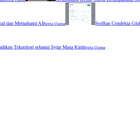
nal dan Memahami AI
SorBan Cendekia Glob
Berita Utama
jadikan Teknologi sebagai Syiar Masa Kini
Berita Utama