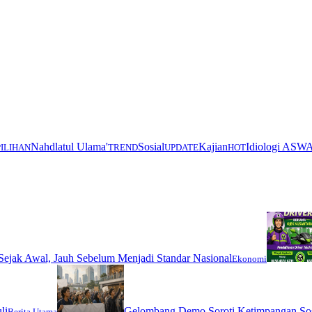
Nahdlatul Ulama'
Sosial
Kajian
Idiologi ASW
PILIHAN
TREND
UPDATE
HOT
ejak Awal, Jauh Sebelum Menjadi Standar Nasional
Ekonomi
li
Gelombang Demo Soroti Ketimpangan Sos
Berita Utama