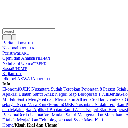
Berita Utama
HOT
Nasional
POPULER
Peristiwa
BARU
Opini dan Analisis
PILIHAN
Nahdlatul Ulama'
TREND
Sosial
UPDATE
Kajian
HOT
Idiologi ASWAJA
POPULER
Info
Ekonomi
OJEK Nusantara Sudah Terapkan Potongan 8 Persen Sejak 
Aplikasi Buatan Santri Anak Negeri Siap Beroperasi 1 Juli
Berita
Gelo
Mudah Santri Mengenal dan Memahami AI
Berita
SorBan Cendekia Gl
sebagai Syiar Masa Kini
Ekonomi
OJEK Nusantara Sudah Terapkan Po
dan Majalengka, Aplikasi Buatan Santri Anak Negeri Siap Beroperasi 
Bersama
Berita Utama
Cara Mudah Santri Mengenal dan Memahami 
Digital: Menjadikan Teknologi sebagai Syiar Masa Kini
Home
/
Kisah Kiai dan Ulama'