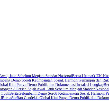
Awal, Jauh Sebelum Menjadi Standar Nasional
Berita Utama
OJEK Nusa
mbang Demo Soroti Ketimpangan Sosial, Harmoni Pemimpin dan Rak
obal Kini Punya Demo Publik dan Dokumentasi Instalasi Lengkap
Ber
tongan 8 Persen Sejak Awal, Jauh Sebelum Menjadi Standar Nasiona
1 Juli
Berita
Gelombang Demo Soroti Ketimpangan Sosial, Harmoni P
AI
Berita
SorBan Cendekia Global Kini Punya Demo Publik dan Dokumen