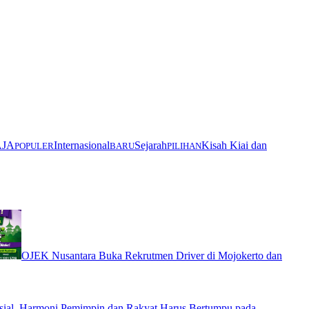
AJA
Internasional
Sejarah
Kisah Kiai dan
POPULER
BARU
PILIHAN
OJEK Nusantara Buka Rekrutmen Driver di Mojokerto dan
ial, Harmoni Pemimpin dan Rakyat Harus Bertumpu pada