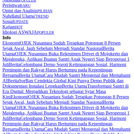
POPULER
Peristiwa
BARU
Opini dan Analisis
PILIHAN
Nahdlatul Ulama'
TREND
Sosial
UPDATE
Kajian
HOT
Idiologi ASWAJA
POPULER
Info
Ekonomi
OJEK Nusantara Sudah Terapkan Potongan 8 Persen
Sejak Awal, Jauh Sebelum Menjadi Standar Nasional
Berita
Utama
OJEK Nusantara Buka Rekrutmen Driver di Mojokerto dan
Majalengka, Aplikasi Buatan Santri Anak Negeri Siap Beroperasi 1
Juli
Berita
Gelombang Demo Soroti Ketimpangan Sosial, Harmoni
Pemimpin dan Rakyat Harus Bertumpu pada Kepentingan
Bersama
Berita Utama
Cara Mudah Santri Mengenal dan Memahami
AI
Berita
SorBan Cendekia Global Kini Punya Demo Publik dan
Dokumentasi Instalasi Lengkap
Berita Utama
Transformasi Santri di
Era Digital: Menjadikan Teknologi sebagai Syiar Masa
Kini
Ekonomi
OJEK Nusantara Sudah Terapkan Potongan 8 Persen
Sejak Awal, Jauh Sebelum Menjadi Standar Nasional
Berita
Utama
OJEK Nusantara Buka Rekrutmen Driver di Mojokerto dan
Majalengka, Aplikasi Buatan Santri Anak Negeri Siap Beroperasi 1
Juli
Berita
Gelombang Demo Soroti Ketimpangan Sosial, Harmoni
Pemimpin dan Rakyat Harus Bertumpu pada Kepentingan
Bersama
Berita Utama
Cara Mudah Santri Mengenal dan Memahami