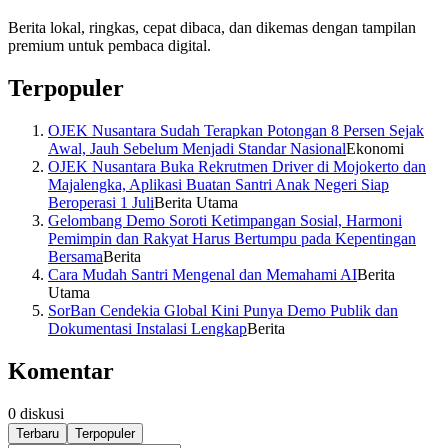
Berita lokal, ringkas, cepat dibaca, dan dikemas dengan tampilan
premium untuk pembaca digital.
Terpopuler
OJEK Nusantara Sudah Terapkan Potongan 8 Persen Sejak
Awal, Jauh Sebelum Menjadi Standar Nasional
Ekonomi
OJEK Nusantara Buka Rekrutmen Driver di Mojokerto dan
Majalengka, Aplikasi Buatan Santri Anak Negeri Siap
Beroperasi 1 Juli
Berita Utama
Gelombang Demo Soroti Ketimpangan Sosial, Harmoni
Pemimpin dan Rakyat Harus Bertumpu pada Kepentingan
Bersama
Berita
Cara Mudah Santri Mengenal dan Memahami AI
Berita
Utama
SorBan Cendekia Global Kini Punya Demo Publik dan
Dokumentasi Instalasi Lengkap
Berita
Komentar
0
diskusi
Terbaru
Terpopuler