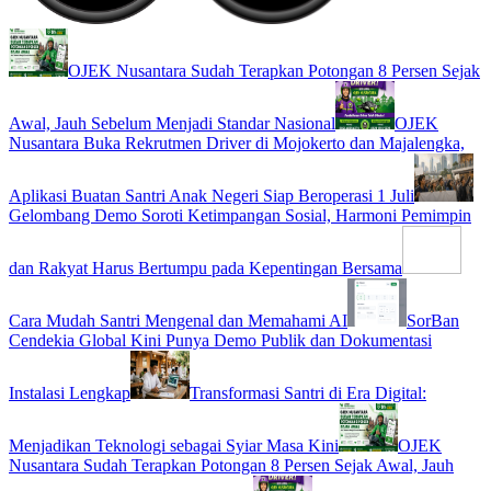
OJEK Nusantara Sudah Terapkan Potongan 8 Persen Sejak
Awal, Jauh Sebelum Menjadi Standar Nasional
OJEK
Nusantara Buka Rekrutmen Driver di Mojokerto dan Majalengka,
Aplikasi Buatan Santri Anak Negeri Siap Beroperasi 1 Juli
Gelombang Demo Soroti Ketimpangan Sosial, Harmoni Pemimpin
dan Rakyat Harus Bertumpu pada Kepentingan Bersama
Cara Mudah Santri Mengenal dan Memahami AI
SorBan
Cendekia Global Kini Punya Demo Publik dan Dokumentasi
Instalasi Lengkap
Transformasi Santri di Era Digital:
Menjadikan Teknologi sebagai Syiar Masa Kini
OJEK
Nusantara Sudah Terapkan Potongan 8 Persen Sejak Awal, Jauh