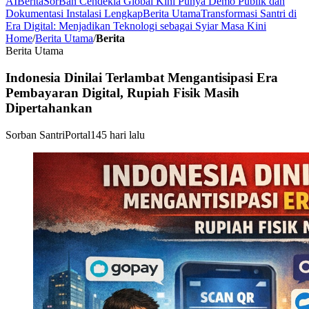
AI
Berita
SorBan Cendekia Global Kini Punya Demo Publik dan
Dokumentasi Instalasi Lengkap
Berita Utama
Transformasi Santri di
Era Digital: Menjadikan Teknologi sebagai Syiar Masa Kini
Home
/
Berita Utama
/
Berita
Berita Utama
Indonesia Dinilai Terlambat Mengantisipasi Era
Pembayaran Digital, Rupiah Fisik Masih
Dipertahankan
Sorban Santri
Portal
145 hari lalu