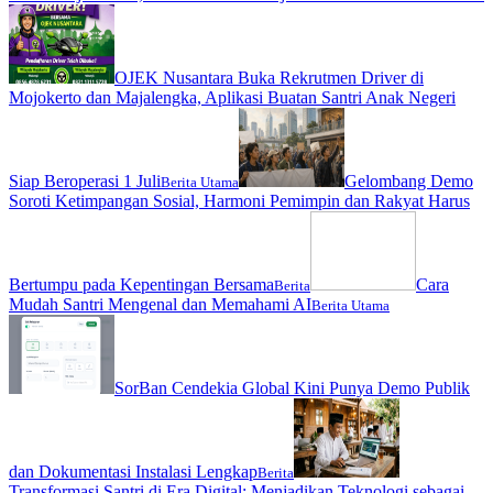
OJEK Nusantara Buka Rekrutmen Driver di
Mojokerto dan Majalengka, Aplikasi Buatan Santri Anak Negeri
Siap Beroperasi 1 Juli
Gelombang Demo
Berita Utama
Soroti Ketimpangan Sosial, Harmoni Pemimpin dan Rakyat Harus
Bertumpu pada Kepentingan Bersama
Cara
Berita
Mudah Santri Mengenal dan Memahami AI
Berita Utama
SorBan Cendekia Global Kini Punya Demo Publik
dan Dokumentasi Instalasi Lengkap
Berita
Transformasi Santri di Era Digital: Menjadikan Teknologi sebagai