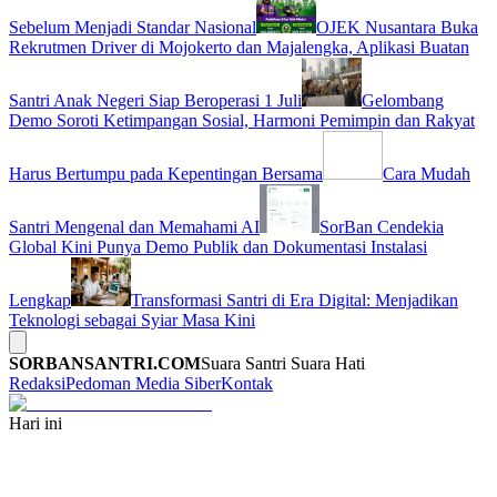
Sebelum Menjadi Standar Nasional
OJEK Nusantara Buka
Rekrutmen Driver di Mojokerto dan Majalengka, Aplikasi Buatan
Santri Anak Negeri Siap Beroperasi 1 Juli
Gelombang
Demo Soroti Ketimpangan Sosial, Harmoni Pemimpin dan Rakyat
Harus Bertumpu pada Kepentingan Bersama
Cara Mudah
Santri Mengenal dan Memahami AI
SorBan Cendekia
Global Kini Punya Demo Publik dan Dokumentasi Instalasi
Lengkap
Transformasi Santri di Era Digital: Menjadikan
Teknologi sebagai Syiar Masa Kini
SORBANSANTRI.COM
Suara Santri Suara Hati
Redaksi
Pedoman Media Siber
Kontak
Hari ini