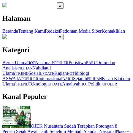
x
Halaman
Beranda
Tentang Kami
Redaksi
Pedoman Media Siber
Kontak
Iklan
x
Kategori
Berita Utama
Nasional
Peristiwa
Opini dan
HOT
POPULER
BARU
Analisis
Nahdlatul
PILIHAN
Ulama'
Sosial
Kajian
Idiologi
TREND
UPDATE
HOT
ASWAJA
Internasional
Sejarah
Kisah Kiai dan
POPULER
BARU
PILIHAN
Ulama'
Teknologi
Amaliyah
Politik
TREND
UPDATE
HOT
POPULER
Kanal Populer
OJEK Nusantara Sudah Terapkan Potongan 8
Persen Sejak Awal, Jauh Sebelum Menjadi Standar Nasional
Ekonomi