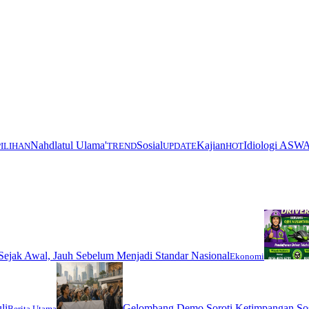
Nahdlatul Ulama'
Sosial
Kajian
Idiologi ASW
PILIHAN
TREND
UPDATE
HOT
ejak Awal, Jauh Sebelum Menjadi Standar Nasional
Ekonomi
li
Gelombang Demo Soroti Ketimpangan Sos
Berita Utama