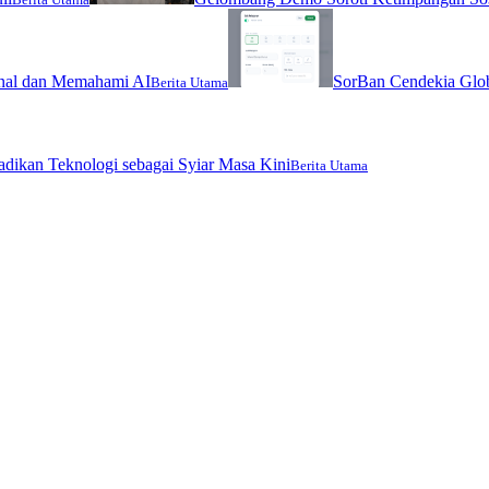
nal dan Memahami AI
SorBan Cendekia Glob
Berita Utama
jadikan Teknologi sebagai Syiar Masa Kini
Berita Utama