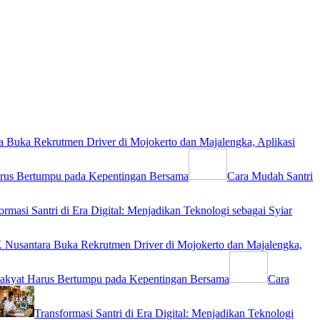
 Buka Rekrutmen Driver di Mojokerto dan Majalengka, Aplikasi
rus Bertumpu pada Kepentingan Bersama
Cara Mudah Santri
ormasi Santri di Era Digital: Menjadikan Teknologi sebagai Syiar
Nusantara Buka Rekrutmen Driver di Mojokerto dan Majalengka,
akyat Harus Bertumpu pada Kepentingan Bersama
Cara
Transformasi Santri di Era Digital: Menjadikan Teknologi