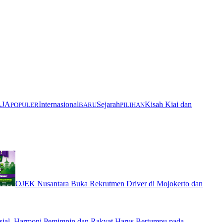
AJA
Internasional
Sejarah
Kisah Kiai dan
POPULER
BARU
PILIHAN
OJEK Nusantara Buka Rekrutmen Driver di Mojokerto dan
ial, Harmoni Pemimpin dan Rakyat Harus Bertumpu pada