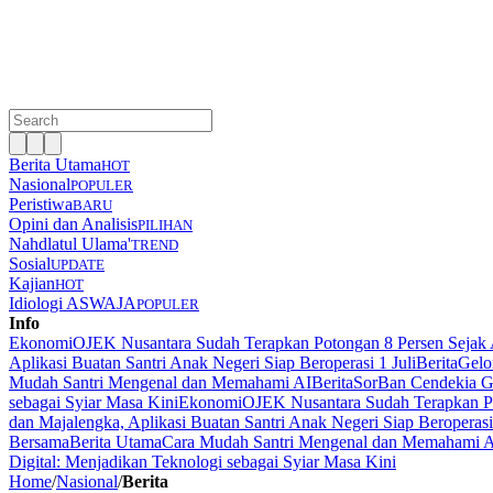
Berita Utama
HOT
Nasional
POPULER
Peristiwa
BARU
Opini dan Analisis
PILIHAN
Nahdlatul Ulama'
TREND
Sosial
UPDATE
Kajian
HOT
Idiologi ASWAJA
POPULER
Info
Ekonomi
OJEK Nusantara Sudah Terapkan Potongan 8 Persen Sejak 
Aplikasi Buatan Santri Anak Negeri Siap Beroperasi 1 Juli
Berita
Gelo
Mudah Santri Mengenal dan Memahami AI
Berita
SorBan Cendekia Gl
sebagai Syiar Masa Kini
Ekonomi
OJEK Nusantara Sudah Terapkan Po
dan Majalengka, Aplikasi Buatan Santri Anak Negeri Siap Beroperasi 
Bersama
Berita Utama
Cara Mudah Santri Mengenal dan Memahami 
Digital: Menjadikan Teknologi sebagai Syiar Masa Kini
Home
/
Nasional
/
Berita