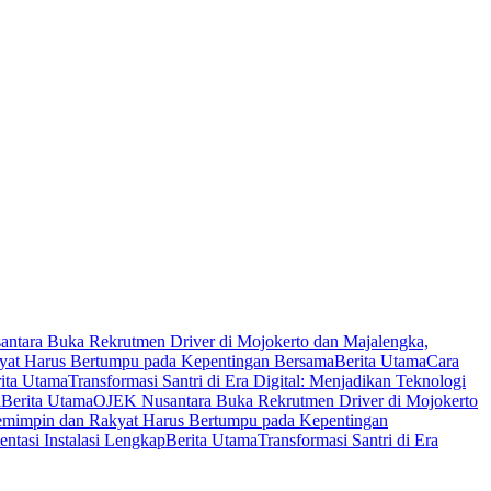
ntara Buka Rekrutmen Driver di Mojokerto dan Majalengka,
yat Harus Bertumpu pada Kepentingan Bersama
Berita Utama
Cara
ita Utama
Transformasi Santri di Era Digital: Menjadikan Teknologi
l
Berita Utama
OJEK Nusantara Buka Rekrutmen Driver di Mojokerto
emimpin dan Rakyat Harus Bertumpu pada Kepentingan
tasi Instalasi Lengkap
Berita Utama
Transformasi Santri di Era