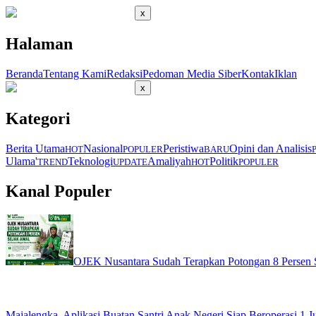
x
Halaman
Beranda
Tentang Kami
Redaksi
Pedoman Media Siber
Kontak
Iklan
x
Kategori
Berita Utama
Nasional
Peristiwa
Opini dan Analisis
HOT
POPULER
BARU
Ulama'
Teknologi
Amaliyah
Politik
TREND
UPDATE
HOT
POPULER
Kanal Populer
OJEK Nusantara Sudah Terapkan Potongan 8 Persen S
Majalengka, Aplikasi Buatan Santri Anak Negeri Siap Beroperasi 1 Ju