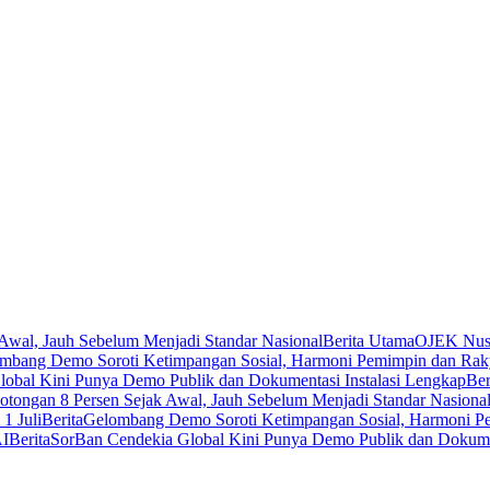
Awal, Jauh Sebelum Menjadi Standar Nasional
Berita Utama
OJEK Nusa
mbang Demo Soroti Ketimpangan Sosial, Harmoni Pemimpin dan Rak
obal Kini Punya Demo Publik dan Dokumentasi Instalasi Lengkap
Ber
tongan 8 Persen Sejak Awal, Jauh Sebelum Menjadi Standar Nasiona
1 Juli
Berita
Gelombang Demo Soroti Ketimpangan Sosial, Harmoni P
AI
Berita
SorBan Cendekia Global Kini Punya Demo Publik dan Dokumen