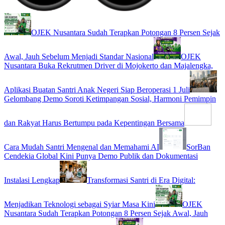
OJEK Nusantara Sudah Terapkan Potongan 8 Persen Sejak
Awal, Jauh Sebelum Menjadi Standar Nasional
OJEK
Nusantara Buka Rekrutmen Driver di Mojokerto dan Majalengka,
Aplikasi Buatan Santri Anak Negeri Siap Beroperasi 1 Juli
Gelombang Demo Soroti Ketimpangan Sosial, Harmoni Pemimpin
dan Rakyat Harus Bertumpu pada Kepentingan Bersama
Cara Mudah Santri Mengenal dan Memahami AI
SorBan
Cendekia Global Kini Punya Demo Publik dan Dokumentasi
Instalasi Lengkap
Transformasi Santri di Era Digital:
Menjadikan Teknologi sebagai Syiar Masa Kini
OJEK
Nusantara Sudah Terapkan Potongan 8 Persen Sejak Awal, Jauh