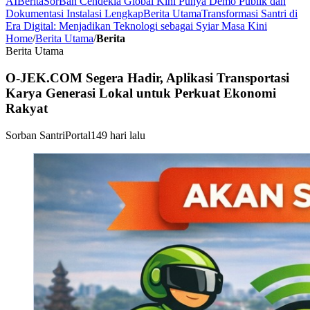
AI
Berita
SorBan Cendekia Global Kini Punya Demo Publik dan
Dokumentasi Instalasi Lengkap
Berita Utama
Transformasi Santri di
Era Digital: Menjadikan Teknologi sebagai Syiar Masa Kini
Home
/
Berita Utama
/
Berita
Berita Utama
O-JEK.COM Segera Hadir, Aplikasi Transportasi
Karya Generasi Lokal untuk Perkuat Ekonomi
Rakyat
Sorban Santri
Portal
149 hari lalu