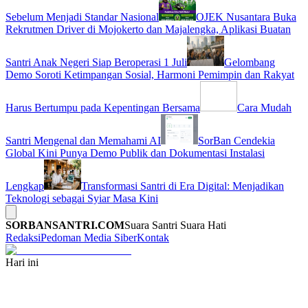
Sebelum Menjadi Standar Nasional
OJEK Nusantara Buka
Rekrutmen Driver di Mojokerto dan Majalengka, Aplikasi Buatan
Santri Anak Negeri Siap Beroperasi 1 Juli
Gelombang
Demo Soroti Ketimpangan Sosial, Harmoni Pemimpin dan Rakyat
Harus Bertumpu pada Kepentingan Bersama
Cara Mudah
Santri Mengenal dan Memahami AI
SorBan Cendekia
Global Kini Punya Demo Publik dan Dokumentasi Instalasi
Lengkap
Transformasi Santri di Era Digital: Menjadikan
Teknologi sebagai Syiar Masa Kini
SORBANSANTRI.COM
Suara Santri Suara Hati
Redaksi
Pedoman Media Siber
Kontak
Hari ini