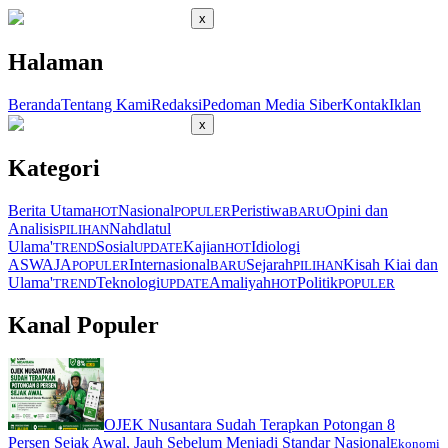
x
Halaman
Beranda
Tentang Kami
Redaksi
Pedoman Media Siber
Kontak
Iklan
x
Kategori
Berita Utama
Nasional
Peristiwa
Opini dan
HOT
POPULER
BARU
Analisis
Nahdlatul
PILIHAN
Ulama'
Sosial
Kajian
Idiologi
TREND
UPDATE
HOT
ASWAJA
Internasional
Sejarah
Kisah Kiai dan
POPULER
BARU
PILIHAN
Ulama'
Teknologi
Amaliyah
Politik
TREND
UPDATE
HOT
POPULER
Kanal Populer
OJEK Nusantara Sudah Terapkan Potongan 8
Persen Sejak Awal, Jauh Sebelum Menjadi Standar Nasional
Ekonomi