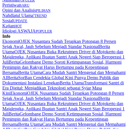
POPULER
Peristiwa
BARU
Opini dan Analisis
PILIHAN
Nahdlatul Ulama'
TREND
Sosial
UPDATE
Kajian
HOT
Idiologi ASWAJA
POPULER
Info
Ekonomi
OJEK Nusantara Sudah Terapkan Potongan 8 Persen
Sejak Awal, Jauh Sebelum Menjadi Standar Nasional
Berita
Utama
OJEK Nusantara Buka Rekrutmen Driver di Mojokerto dan
Majalengka, Aplikasi Buatan Santri Anak Negeri Siap Beroperasi 1
Juli
Berita
Gelombang Demo Soroti Ketimpangan Sosial, Harmoni
Pemimpin dan Rakyat Harus Bertumpu pada Kepentingan
Bersama
Berita Utama
Cara Mudah Santri Mengenal dan Memahami
AI
Berita
SorBan Cendekia Global Kini Punya Demo Publik dan
Dokumentasi Instalasi Lengkap
Berita Utama
Transformasi Santri di
Era Digital: Menjadikan Teknologi sebagai Syiar Masa
Kini
Ekonomi
OJEK Nusantara Sudah Terapkan Potongan 8 Persen
Sejak Awal, Jauh Sebelum Menjadi Standar Nasional
Berita
Utama
OJEK Nusantara Buka Rekrutmen Driver di Mojokerto dan
Majalengka, Aplikasi Buatan Santri Anak Negeri Siap Beroperasi 1
Juli
Berita
Gelombang Demo Soroti Ketimpangan Sosial, Harmoni
Pemimpin dan Rakyat Harus Bertumpu pada Kepentingan
Bersama
Berita Utama
Cara Mudah Santri Mengenal dan Memahami