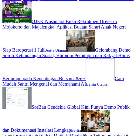
OJEK Nusantara Buka Rekrutmen Driver di
Mojokerto dan Majalengka, Aplikasi Buatan Santri Anak Negeri
Siap Beroperasi 1 Juli
Gelombang Demo
Berita Utama
Soroti Ketimpangan Sosial, Harmoni Pemimpin dan Rakyat Harus
Bertumpu pada Kepentingan Bersama
Cara
Berita
Mudah Santri Mengenal dan Memahami AI
Berita Utama
SorBan Cendekia Global Kini Punya Demo Publik
dan Dokumentasi Instalasi Lengkap
Berita
Transformasi Santri di Era Digital: Menjadikan Teknologi sebagai