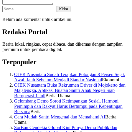
Kirim
Belum ada komentar untuk artikel ini.
Redaksi Portal
Berita lokal, ringkas, cepat dibaca, dan dikemas dengan tampilan
premium untuk pembaca digital.
Terpopuler
OJEK Nusantara Sudah Terapkan Potongan 8 Persen Sejak
Awal, Jauh Sebelum Menjadi Standar Nasional
Ekonomi
OJEK Nusantara Buka Rekrutmen Driver di Mojokerto dan
Majalengka, Aplikasi Buatan Santri Anak Negeri Siap
Beroperasi 1 Juli
Berita Utama
Gelombang Demo Soroti Ketimpangan Sosial, Harmoni
Pemimpin dan Rakyat Harus Bertumpu pada Kepentingan
Bersama
Berita
Cara Mudah Santri Mengenal dan Memahami AI
Berita
Utama
SorBan Cendekia Global Kini Punya Demo Publik dan