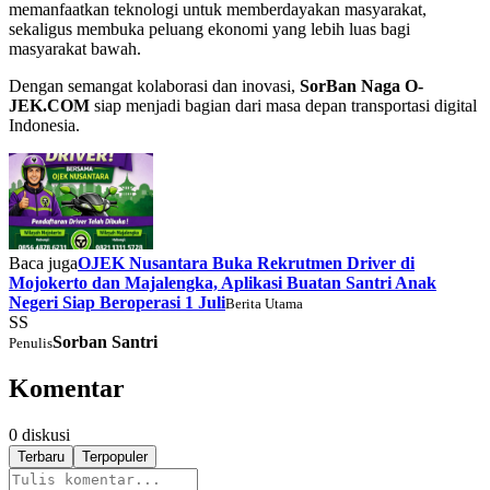
memanfaatkan teknologi untuk memberdayakan masyarakat,
sekaligus membuka peluang ekonomi yang lebih luas bagi
masyarakat bawah.
Dengan semangat kolaborasi dan inovasi,
SorBan Naga O-
JEK.COM
siap menjadi bagian dari masa depan transportasi digital
Indonesia.
Baca juga
OJEK Nusantara Buka Rekrutmen Driver di
Mojokerto dan Majalengka, Aplikasi Buatan Santri Anak
Negeri Siap Beroperasi 1 Juli
Berita Utama
SS
Sorban Santri
Penulis
Komentar
0
diskusi
Terbaru
Terpopuler