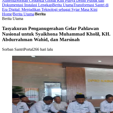
AI
Berita
SorBan Cendekia Global Kini Punya Demo Publik dan
Dokumentasi Instalasi Lengkap
Berita Utama
Transformasi Santri di
Era Digital: Menjadikan Teknologi sebagai Syiar Masa Kini
Home
/
Berita Utama
/
Berita
Berita Utama
Tasyakuran Penganugerahan Gelar Pahlawan
Nasional untuk Syaikhona Muhammad Kholil, KH.
Abdurrahman Wahid, dan Marsinah
Sorban Santri
Portal
266 hari lalu