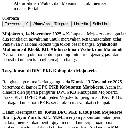
Abdurrahman Wahid, dan Marsinah
-
Dokumentasi
redaksi Portal.
0
Terbaca
Facebook
X
WhatsApp
Telegram
LinkedIn
Salin Link
Mojokerto, 14 November 2025
– Kabupaten Mojokerto menggelar
dua rangkaian tasyakuran untuk merayakan penganugerahan gelar
Pahlawan Nasional kepada tiga tokoh besar bangsa:
Syaikhona
Muhammad Kholil, KH. Abdurrahman Wahid, dan Marsinah
.
Acara ini menjadi momentum penting untuk mengenang jasa dan
pengabdian mereka bagi kemajuan bangsa.
Tasyakuran di DPC PKB Kabupaten Mojokerto
Rangkaian pertama berlangsung pada
Kamis, 13 November 2025
,
bertempat di kantor
DPC PKB Kabupaten Mojokerto
. Acara ini
dihadiri oleh jajaran pengurus DPC PKB Kabupaten Mojokerto,
Fraksi PKB DPRD Kabupaten Mojokerto, pengurus DPAC PKB,
lembaga dan banom PKB, serta tokoh masyarakat setempat.
Dalam kesempatan ini,
Ketua DPC PKB Kabupaten Mojokerto,
Ibu Hj. Ayni Zuroh, S.E., M.M.,
menyampaikan sambutan penuh
makna, menekankan pentingnya meneladani perjuangan para
pahlawan nasional dalam kehidupan sehari-hari. Sedangkan
KH.