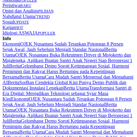
POPULER
Peristiwa
BARU
Opini dan Analisis
PILIHAN
Nahdlatul Ulama'
TREND
Sosial
UPDATE
Kajian
HOT
Idiologi ASWAJA
POPULER
Info
Ekonomi
OJEK Nusantara Sudah Terapkan Potongan 8 Persen
Sejak Awal, Jauh Sebelum Menjadi Standar Nasional
Berita
Utama
OJEK Nusantara Buka Rekrutmen Driver di Mojokerto dan
Majalengka, Aplikasi Buatan Santri Anak Negeri Siap Beroperasi 1
Juli
Berita
Gelombang Demo Soroti Ketimpangan Sosial, Harmoni
Pemimpin dan Rakyat Harus Bertumpu pada Kepentingan
Bersama
Berita Utama
Cara Mudah Santri Mengenal dan Memahami
AI
Berita
SorBan Cendekia Global Kini Punya Demo Publik dan
Dokumentasi Instalasi Lengkap
Berita Utama
Transformasi Santri di
Era Digital: Menjadikan Teknologi sebagai Syiar Masa
Kini
Ekonomi
OJEK Nusantara Sudah Terapkan Potongan 8 Persen
Sejak Awal, Jauh Sebelum Menjadi Standar Nasional
Berita
Utama
OJEK Nusantara Buka Rekrutmen Driver di Mojokerto dan
Majalengka, Aplikasi Buatan Santri Anak Negeri Siap Beroperasi 1
Juli
Berita
Gelombang Demo Soroti Ketimpangan Sosial, Harmoni
Pemimpin dan Rakyat Harus Bertumpu pada Kepentingan
Bersama
Berita Utama
Cara Mudah Santri Mengenal dan Memahami