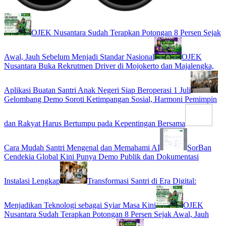
OJEK Nusantara Sudah Terapkan Potongan 8 Persen Sejak
Awal, Jauh Sebelum Menjadi Standar Nasional
OJEK
Nusantara Buka Rekrutmen Driver di Mojokerto dan Majalengka,
Aplikasi Buatan Santri Anak Negeri Siap Beroperasi 1 Juli
Gelombang Demo Soroti Ketimpangan Sosial, Harmoni Pemimpin
dan Rakyat Harus Bertumpu pada Kepentingan Bersama
Cara Mudah Santri Mengenal dan Memahami AI
SorBan
Cendekia Global Kini Punya Demo Publik dan Dokumentasi
Instalasi Lengkap
Transformasi Santri di Era Digital:
Menjadikan Teknologi sebagai Syiar Masa Kini
OJEK
Nusantara Sudah Terapkan Potongan 8 Persen Sejak Awal, Jauh