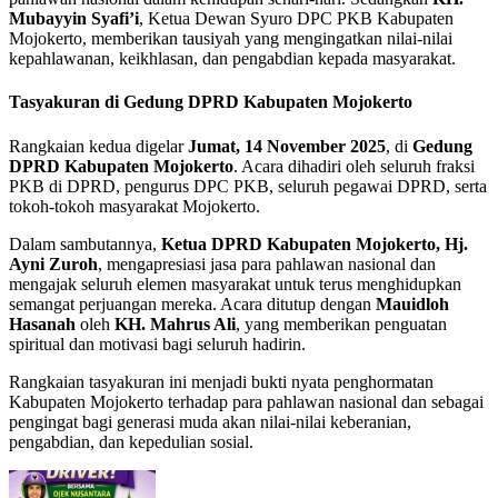
Mubayyin Syafi’i
, Ketua Dewan Syuro DPC PKB Kabupaten
Mojokerto, memberikan tausiyah yang mengingatkan nilai-nilai
kepahlawanan, keikhlasan, dan pengabdian kepada masyarakat.
Tasyakuran di Gedung DPRD Kabupaten Mojokerto
Rangkaian kedua digelar
Jumat, 14 November 2025
, di
Gedung
DPRD Kabupaten Mojokerto
. Acara dihadiri oleh seluruh fraksi
PKB di DPRD, pengurus DPC PKB, seluruh pegawai DPRD, serta
tokoh-tokoh masyarakat Mojokerto.
Dalam sambutannya,
Ketua DPRD Kabupaten Mojokerto, Hj.
Ayni Zuroh
, mengapresiasi jasa para pahlawan nasional dan
mengajak seluruh elemen masyarakat untuk terus menghidupkan
semangat perjuangan mereka. Acara ditutup dengan
Mauidloh
Hasanah
oleh
KH. Mahrus Ali
, yang memberikan penguatan
spiritual dan motivasi bagi seluruh hadirin.
Rangkaian tasyakuran ini menjadi bukti nyata penghormatan
Kabupaten Mojokerto terhadap para pahlawan nasional dan sebagai
pengingat bagi generasi muda akan nilai-nilai keberanian,
pengabdian, dan kepedulian sosial.