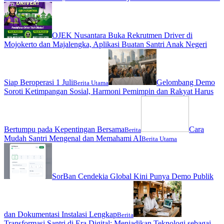
OJEK Nusantara Buka Rekrutmen Driver di
Mojokerto dan Majalengka, Aplikasi Buatan Santri Anak Negeri
Siap Beroperasi 1 Juli
Gelombang Demo
Berita Utama
Soroti Ketimpangan Sosial, Harmoni Pemimpin dan Rakyat Harus
Bertumpu pada Kepentingan Bersama
Cara
Berita
Mudah Santri Mengenal dan Memahami AI
Berita Utama
SorBan Cendekia Global Kini Punya Demo Publik
dan Dokumentasi Instalasi Lengkap
Berita
Transformasi Santri di Era Digital: Menjadikan Teknologi sebagai