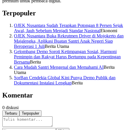
premium untuk pembaca digital.
Terpopuler
OJEK Nusantara Sudah Terapkan Potongan 8 Persen Sejak
Awal, Jauh Sebelum Menjadi Standar Nasional
Ekonomi
OJEK Nusantara Buka Rekrutmen Driver di Mojokerto dan
Majalengka, Aplikasi Buatan Santri Anak Negeri Siap
Beroperasi 1 Juli
Berita Utama
Gelombang Demo Soroti Ketimpangan Sosial, Harmoni
Pemimpin dan Rakyat Harus Bertumpu pada Kepentingan
Bersama
Berita
Cara Mudah Santri Mengenal dan Memahami AI
Berita
Utama
SorBan Cendekia Global Kini Punya Demo Publik dan
Dokumentasi Instalasi Lengkap
Berita
Komentar
0
diskusi
Terbaru
Terpopuler