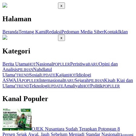
x
Halaman
Beranda
Tentang Kami
Redaksi
Pedoman Media Siber
Kontak
Iklan
x
Kategori
Berita Utama
Nasional
Peristiwa
Opini dan
HOT
POPULER
BARU
Analisis
Nahdlatul
PILIHAN
Ulama'
Sosial
Kajian
Idiologi
TREND
UPDATE
HOT
ASWAJA
Internasional
Sejarah
Kisah Kiai dan
POPULER
BARU
PILIHAN
Ulama'
Teknologi
Amaliyah
Politik
TREND
UPDATE
HOT
POPULER
Kanal Populer
OJEK Nusantara Sudah Terapkan Potongan 8
Persen Sejak Awal, Jauh Sebelum Menjadi Standar Nasional
Ekonomi