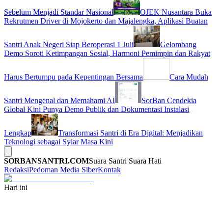
Sebelum Menjadi Standar Nasional
OJEK Nusantara Buka
Rekrutmen Driver di Mojokerto dan Majalengka, Aplikasi Buatan
Santri Anak Negeri Siap Beroperasi 1 Juli
Gelombang
Demo Soroti Ketimpangan Sosial, Harmoni Pemimpin dan Rakyat
Harus Bertumpu pada Kepentingan Bersama
Cara Mudah
Santri Mengenal dan Memahami AI
SorBan Cendekia
Global Kini Punya Demo Publik dan Dokumentasi Instalasi
Lengkap
Transformasi Santri di Era Digital: Menjadikan
Teknologi sebagai Syiar Masa Kini
SORBANSANTRI.COM
Suara Santri Suara Hati
Redaksi
Pedoman Media Siber
Kontak
Hari ini