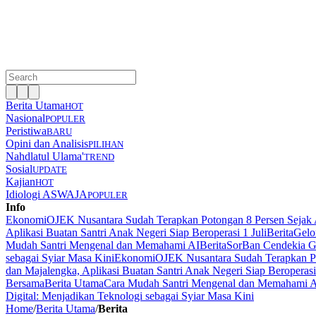
Berita Utama
HOT
Nasional
POPULER
Peristiwa
BARU
Opini dan Analisis
PILIHAN
Nahdlatul Ulama'
TREND
Sosial
UPDATE
Kajian
HOT
Idiologi ASWAJA
POPULER
Info
Ekonomi
OJEK Nusantara Sudah Terapkan Potongan 8 Persen Sejak 
Aplikasi Buatan Santri Anak Negeri Siap Beroperasi 1 Juli
Berita
Gelo
Mudah Santri Mengenal dan Memahami AI
Berita
SorBan Cendekia Gl
sebagai Syiar Masa Kini
Ekonomi
OJEK Nusantara Sudah Terapkan Po
dan Majalengka, Aplikasi Buatan Santri Anak Negeri Siap Beroperasi 
Bersama
Berita Utama
Cara Mudah Santri Mengenal dan Memahami 
Digital: Menjadikan Teknologi sebagai Syiar Masa Kini
Home
/
Berita Utama
/
Berita