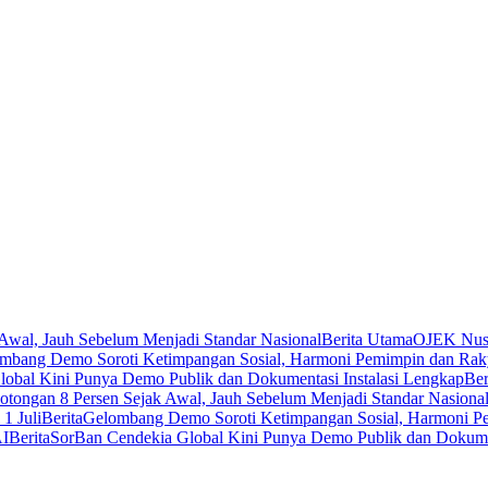
Awal, Jauh Sebelum Menjadi Standar Nasional
Berita Utama
OJEK Nusa
mbang Demo Soroti Ketimpangan Sosial, Harmoni Pemimpin dan Rak
obal Kini Punya Demo Publik dan Dokumentasi Instalasi Lengkap
Ber
tongan 8 Persen Sejak Awal, Jauh Sebelum Menjadi Standar Nasiona
1 Juli
Berita
Gelombang Demo Soroti Ketimpangan Sosial, Harmoni P
AI
Berita
SorBan Cendekia Global Kini Punya Demo Publik dan Dokumen