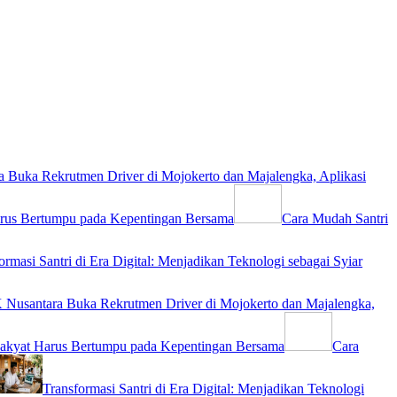
 Buka Rekrutmen Driver di Mojokerto dan Majalengka, Aplikasi
rus Bertumpu pada Kepentingan Bersama
Cara Mudah Santri
ormasi Santri di Era Digital: Menjadikan Teknologi sebagai Syiar
Nusantara Buka Rekrutmen Driver di Mojokerto dan Majalengka,
akyat Harus Bertumpu pada Kepentingan Bersama
Cara
Transformasi Santri di Era Digital: Menjadikan Teknologi