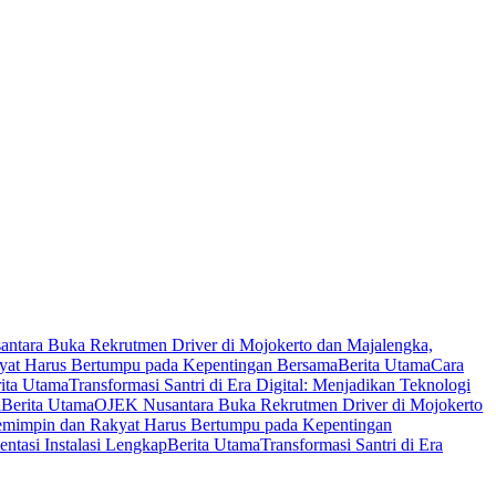
ntara Buka Rekrutmen Driver di Mojokerto dan Majalengka,
yat Harus Bertumpu pada Kepentingan Bersama
Berita Utama
Cara
ita Utama
Transformasi Santri di Era Digital: Menjadikan Teknologi
l
Berita Utama
OJEK Nusantara Buka Rekrutmen Driver di Mojokerto
emimpin dan Rakyat Harus Bertumpu pada Kepentingan
tasi Instalasi Lengkap
Berita Utama
Transformasi Santri di Era