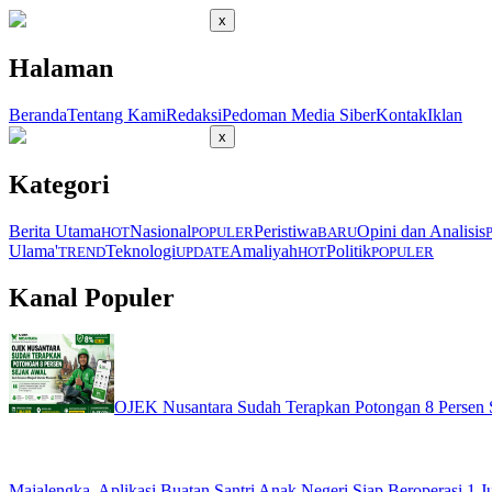
x
Halaman
Beranda
Tentang Kami
Redaksi
Pedoman Media Siber
Kontak
Iklan
x
Kategori
Berita Utama
Nasional
Peristiwa
Opini dan Analisis
HOT
POPULER
BARU
Ulama'
Teknologi
Amaliyah
Politik
TREND
UPDATE
HOT
POPULER
Kanal Populer
OJEK Nusantara Sudah Terapkan Potongan 8 Persen S
Majalengka, Aplikasi Buatan Santri Anak Negeri Siap Beroperasi 1 Ju