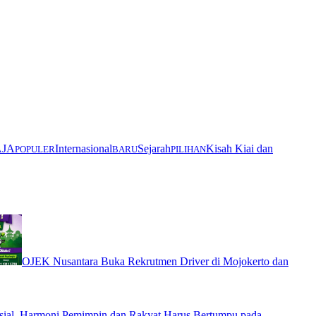
AJA
Internasional
Sejarah
Kisah Kiai dan
POPULER
BARU
PILIHAN
OJEK Nusantara Buka Rekrutmen Driver di Mojokerto dan
ial, Harmoni Pemimpin dan Rakyat Harus Bertumpu pada