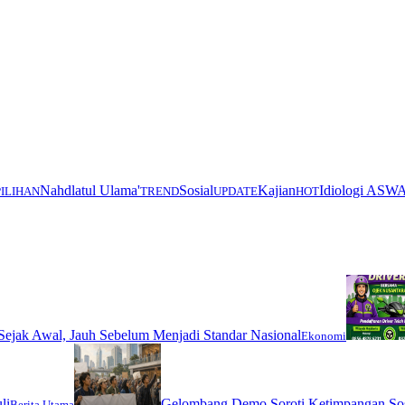
Nahdlatul Ulama'
Sosial
Kajian
Idiologi ASW
PILIHAN
TREND
UPDATE
HOT
ejak Awal, Jauh Sebelum Menjadi Standar Nasional
Ekonomi
li
Gelombang Demo Soroti Ketimpangan Sos
Berita Utama