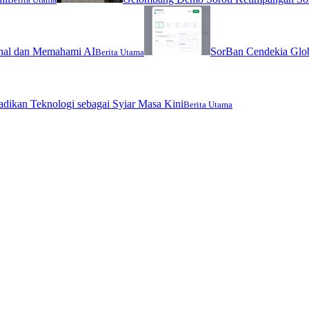
nal dan Memahami AI
SorBan Cendekia Glob
Berita Utama
jadikan Teknologi sebagai Syiar Masa Kini
Berita Utama