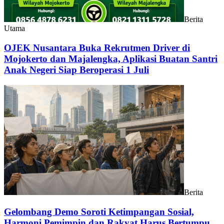
Berita
Utama
OJEK Nusantara Buka Rekrutmen Driver di
Mojokerto dan Majalengka, Aplikasi Buatan Santri
Anak Negeri Siap Beroperasi 1 Juli
Berita
Gelombang Demo Soroti Ketimpangan Sosial,
Harmoni Pemimpin dan Rakyat Harus Bertumpu