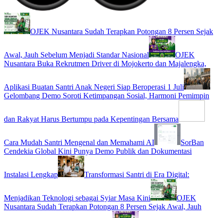
OJEK Nusantara Sudah Terapkan Potongan 8 Persen Sejak
Awal, Jauh Sebelum Menjadi Standar Nasional
OJEK
Nusantara Buka Rekrutmen Driver di Mojokerto dan Majalengka,
Aplikasi Buatan Santri Anak Negeri Siap Beroperasi 1 Juli
Gelombang Demo Soroti Ketimpangan Sosial, Harmoni Pemimpin
dan Rakyat Harus Bertumpu pada Kepentingan Bersama
Cara Mudah Santri Mengenal dan Memahami AI
SorBan
Cendekia Global Kini Punya Demo Publik dan Dokumentasi
Instalasi Lengkap
Transformasi Santri di Era Digital:
Menjadikan Teknologi sebagai Syiar Masa Kini
OJEK
Nusantara Sudah Terapkan Potongan 8 Persen Sejak Awal, Jauh