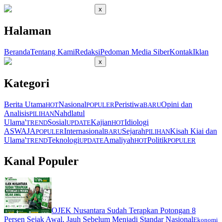
x
Halaman
Beranda
Tentang Kami
Redaksi
Pedoman Media Siber
Kontak
Iklan
x
Kategori
Berita Utama
Nasional
Peristiwa
Opini dan
HOT
POPULER
BARU
Analisis
Nahdlatul
PILIHAN
Ulama'
Sosial
Kajian
Idiologi
TREND
UPDATE
HOT
ASWAJA
Internasional
Sejarah
Kisah Kiai dan
POPULER
BARU
PILIHAN
Ulama'
Teknologi
Amaliyah
Politik
TREND
UPDATE
HOT
POPULER
Kanal Populer
OJEK Nusantara Sudah Terapkan Potongan 8
Persen Sejak Awal, Jauh Sebelum Menjadi Standar Nasional
Ekonomi