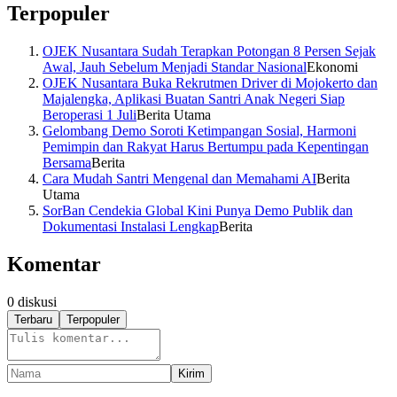
Terpopuler
OJEK Nusantara Sudah Terapkan Potongan 8 Persen Sejak
Awal, Jauh Sebelum Menjadi Standar Nasional
Ekonomi
OJEK Nusantara Buka Rekrutmen Driver di Mojokerto dan
Majalengka, Aplikasi Buatan Santri Anak Negeri Siap
Beroperasi 1 Juli
Berita Utama
Gelombang Demo Soroti Ketimpangan Sosial, Harmoni
Pemimpin dan Rakyat Harus Bertumpu pada Kepentingan
Bersama
Berita
Cara Mudah Santri Mengenal dan Memahami AI
Berita
Utama
SorBan Cendekia Global Kini Punya Demo Publik dan
Dokumentasi Instalasi Lengkap
Berita
Komentar
0
diskusi
Terbaru
Terpopuler
Kirim