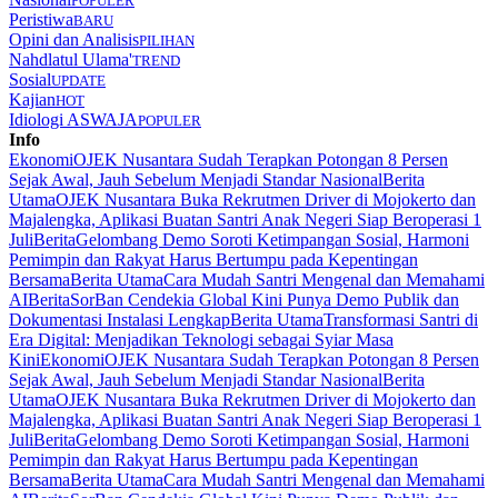
POPULER
Peristiwa
BARU
Opini dan Analisis
PILIHAN
Nahdlatul Ulama'
TREND
Sosial
UPDATE
Kajian
HOT
Idiologi ASWAJA
POPULER
Info
Ekonomi
OJEK Nusantara Sudah Terapkan Potongan 8 Persen
Sejak Awal, Jauh Sebelum Menjadi Standar Nasional
Berita
Utama
OJEK Nusantara Buka Rekrutmen Driver di Mojokerto dan
Majalengka, Aplikasi Buatan Santri Anak Negeri Siap Beroperasi 1
Juli
Berita
Gelombang Demo Soroti Ketimpangan Sosial, Harmoni
Pemimpin dan Rakyat Harus Bertumpu pada Kepentingan
Bersama
Berita Utama
Cara Mudah Santri Mengenal dan Memahami
AI
Berita
SorBan Cendekia Global Kini Punya Demo Publik dan
Dokumentasi Instalasi Lengkap
Berita Utama
Transformasi Santri di
Era Digital: Menjadikan Teknologi sebagai Syiar Masa
Kini
Ekonomi
OJEK Nusantara Sudah Terapkan Potongan 8 Persen
Sejak Awal, Jauh Sebelum Menjadi Standar Nasional
Berita
Utama
OJEK Nusantara Buka Rekrutmen Driver di Mojokerto dan
Majalengka, Aplikasi Buatan Santri Anak Negeri Siap Beroperasi 1
Juli
Berita
Gelombang Demo Soroti Ketimpangan Sosial, Harmoni
Pemimpin dan Rakyat Harus Bertumpu pada Kepentingan
Bersama
Berita Utama
Cara Mudah Santri Mengenal dan Memahami