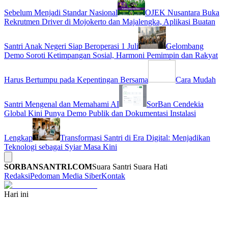
Sebelum Menjadi Standar Nasional
OJEK Nusantara Buka
Rekrutmen Driver di Mojokerto dan Majalengka, Aplikasi Buatan
Santri Anak Negeri Siap Beroperasi 1 Juli
Gelombang
Demo Soroti Ketimpangan Sosial, Harmoni Pemimpin dan Rakyat
Harus Bertumpu pada Kepentingan Bersama
Cara Mudah
Santri Mengenal dan Memahami AI
SorBan Cendekia
Global Kini Punya Demo Publik dan Dokumentasi Instalasi
Lengkap
Transformasi Santri di Era Digital: Menjadikan
Teknologi sebagai Syiar Masa Kini
SORBANSANTRI.COM
Suara Santri Suara Hati
Redaksi
Pedoman Media Siber
Kontak
Hari ini