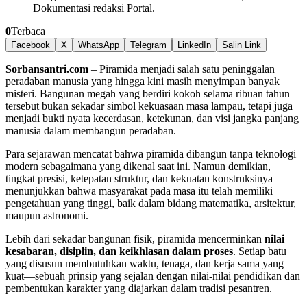
Dokumentasi redaksi Portal.
0
Terbaca
Facebook
X
WhatsApp
Telegram
LinkedIn
Salin Link
Sorbansantri.com
– Piramida menjadi salah satu peninggalan
peradaban manusia yang hingga kini masih menyimpan banyak
misteri. Bangunan megah yang berdiri kokoh selama ribuan tahun
tersebut bukan sekadar simbol kekuasaan masa lampau, tetapi juga
menjadi bukti nyata kecerdasan, ketekunan, dan visi jangka panjang
manusia dalam membangun peradaban.
Para sejarawan mencatat bahwa piramida dibangun tanpa teknologi
modern sebagaimana yang dikenal saat ini. Namun demikian,
tingkat presisi, ketepatan struktur, dan kekuatan konstruksinya
menunjukkan bahwa masyarakat pada masa itu telah memiliki
pengetahuan yang tinggi, baik dalam bidang matematika, arsitektur,
maupun astronomi.
Lebih dari sekadar bangunan fisik, piramida mencerminkan
nilai
kesabaran, disiplin, dan keikhlasan dalam proses
. Setiap batu
yang disusun membutuhkan waktu, tenaga, dan kerja sama yang
kuat—sebuah prinsip yang sejalan dengan nilai-nilai pendidikan dan
pembentukan karakter yang diajarkan dalam tradisi pesantren.