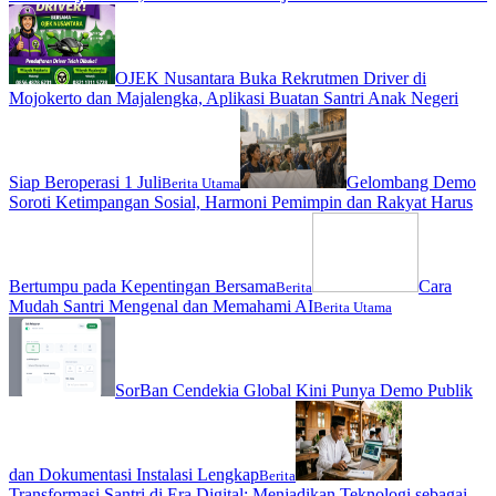
OJEK Nusantara Buka Rekrutmen Driver di
Mojokerto dan Majalengka, Aplikasi Buatan Santri Anak Negeri
Siap Beroperasi 1 Juli
Gelombang Demo
Berita Utama
Soroti Ketimpangan Sosial, Harmoni Pemimpin dan Rakyat Harus
Bertumpu pada Kepentingan Bersama
Cara
Berita
Mudah Santri Mengenal dan Memahami AI
Berita Utama
SorBan Cendekia Global Kini Punya Demo Publik
dan Dokumentasi Instalasi Lengkap
Berita
Transformasi Santri di Era Digital: Menjadikan Teknologi sebagai