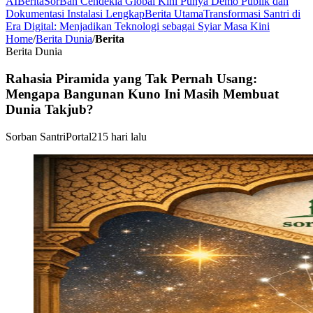
AI
Berita
SorBan Cendekia Global Kini Punya Demo Publik dan
Dokumentasi Instalasi Lengkap
Berita Utama
Transformasi Santri di
Era Digital: Menjadikan Teknologi sebagai Syiar Masa Kini
Home
/
Berita Dunia
/
Berita
Berita Dunia
Rahasia Piramida yang Tak Pernah Usang:
Mengapa Bangunan Kuno Ini Masih Membuat
Dunia Takjub?
Sorban Santri
Portal
215 hari lalu