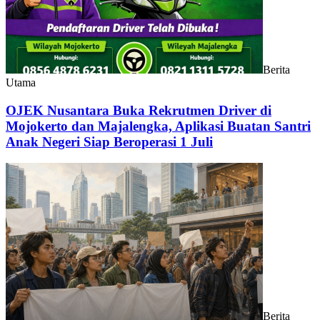
Berita
Utama
OJEK Nusantara Buka Rekrutmen Driver di
Mojokerto dan Majalengka, Aplikasi Buatan Santri
Anak Negeri Siap Beroperasi 1 Juli
Berita