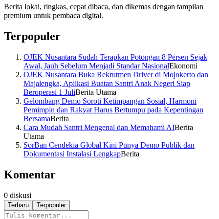
Berita lokal, ringkas, cepat dibaca, dan dikemas dengan tampilan
premium untuk pembaca digital.
Terpopuler
OJEK Nusantara Sudah Terapkan Potongan 8 Persen Sejak
Awal, Jauh Sebelum Menjadi Standar Nasional
Ekonomi
OJEK Nusantara Buka Rekrutmen Driver di Mojokerto dan
Majalengka, Aplikasi Buatan Santri Anak Negeri Siap
Beroperasi 1 Juli
Berita Utama
Gelombang Demo Soroti Ketimpangan Sosial, Harmoni
Pemimpin dan Rakyat Harus Bertumpu pada Kepentingan
Bersama
Berita
Cara Mudah Santri Mengenal dan Memahami AI
Berita
Utama
SorBan Cendekia Global Kini Punya Demo Publik dan
Dokumentasi Instalasi Lengkap
Berita
Komentar
0
diskusi
Terbaru
Terpopuler