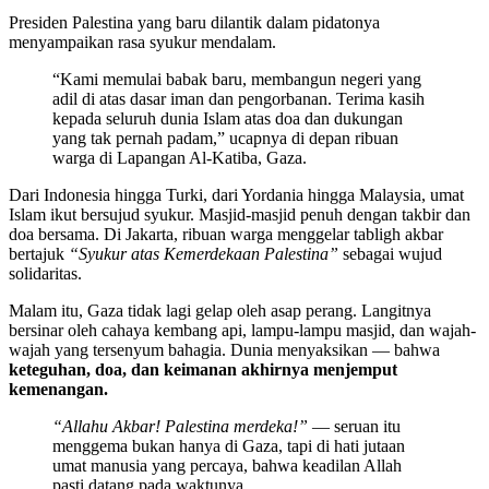
Presiden Palestina yang baru dilantik dalam pidatonya
menyampaikan rasa syukur mendalam.
“Kami memulai babak baru, membangun negeri yang
adil di atas dasar iman dan pengorbanan. Terima kasih
kepada seluruh dunia Islam atas doa dan dukungan
yang tak pernah padam,” ucapnya di depan ribuan
warga di Lapangan Al-Katiba, Gaza.
Dari Indonesia hingga Turki, dari Yordania hingga Malaysia, umat
Islam ikut bersujud syukur. Masjid-masjid penuh dengan takbir dan
doa bersama. Di Jakarta, ribuan warga menggelar tabligh akbar
bertajuk
“Syukur atas Kemerdekaan Palestina”
sebagai wujud
solidaritas.
Malam itu, Gaza tidak lagi gelap oleh asap perang. Langitnya
bersinar oleh cahaya kembang api, lampu-lampu masjid, dan wajah-
wajah yang tersenyum bahagia. Dunia menyaksikan — bahwa
keteguhan, doa, dan keimanan akhirnya menjemput
kemenangan.
“Allahu Akbar! Palestina merdeka!”
— seruan itu
menggema bukan hanya di Gaza, tapi di hati jutaan
umat manusia yang percaya, bahwa keadilan Allah
pasti datang pada waktunya.