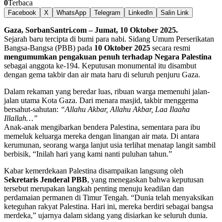
0
Terbaca
Facebook
X
WhatsApp
Telegram
LinkedIn
Salin Link
Gaza, SorbanSantri.com – Jumat, 10 Oktober 2025.
Sejarah baru tercipta di bumi para nabi. Sidang Umum Perserikatan
Bangsa-Bangsa (PBB) pada
10 Oktober 2025
secara resmi
mengumumkan pengakuan penuh terhadap Negara Palestina
sebagai anggota ke-194. Keputusan monumental itu disambut
dengan gema takbir dan air mata haru di seluruh penjuru Gaza.
Dalam rekaman yang beredar luas, ribuan warga memenuhi jalan-
jalan utama Kota Gaza. Dari menara masjid, takbir menggema
bersahut-sahutan:
“Allahu Akbar, Allahu Akbar, Laa Ilaaha
Illallah…”
Anak-anak mengibarkan bendera Palestina, sementara para ibu
memeluk keluarga mereka dengan linangan air mata. Di antara
kerumunan, seorang warga lanjut usia terlihat menatap langit sambil
berbisik, “Inilah hari yang kami nanti puluhan tahun.”
Kabar kemerdekaan Palestina disampaikan langsung oleh
Sekretaris Jenderal PBB
, yang menegaskan bahwa keputusan
tersebut merupakan langkah penting menuju keadilan dan
perdamaian permanen di Timur Tengah. “Dunia telah menyaksikan
keteguhan rakyat Palestina. Hari ini, mereka berdiri sebagai bangsa
merdeka,” ujarnya dalam sidang yang disiarkan ke seluruh dunia.