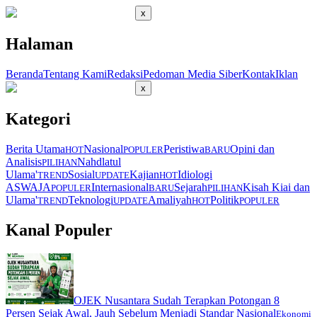
x
Halaman
Beranda
Tentang Kami
Redaksi
Pedoman Media Siber
Kontak
Iklan
x
Kategori
Berita Utama
Nasional
Peristiwa
Opini dan
HOT
POPULER
BARU
Analisis
Nahdlatul
PILIHAN
Ulama'
Sosial
Kajian
Idiologi
TREND
UPDATE
HOT
ASWAJA
Internasional
Sejarah
Kisah Kiai dan
POPULER
BARU
PILIHAN
Ulama'
Teknologi
Amaliyah
Politik
TREND
UPDATE
HOT
POPULER
Kanal Populer
OJEK Nusantara Sudah Terapkan Potongan 8
Persen Sejak Awal, Jauh Sebelum Menjadi Standar Nasional
Ekonomi