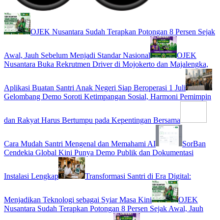
OJEK Nusantara Sudah Terapkan Potongan 8 Persen Sejak
Awal, Jauh Sebelum Menjadi Standar Nasional
OJEK
Nusantara Buka Rekrutmen Driver di Mojokerto dan Majalengka,
Aplikasi Buatan Santri Anak Negeri Siap Beroperasi 1 Juli
Gelombang Demo Soroti Ketimpangan Sosial, Harmoni Pemimpin
dan Rakyat Harus Bertumpu pada Kepentingan Bersama
Cara Mudah Santri Mengenal dan Memahami AI
SorBan
Cendekia Global Kini Punya Demo Publik dan Dokumentasi
Instalasi Lengkap
Transformasi Santri di Era Digital:
Menjadikan Teknologi sebagai Syiar Masa Kini
OJEK
Nusantara Sudah Terapkan Potongan 8 Persen Sejak Awal, Jauh