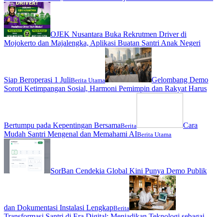
OJEK Nusantara Buka Rekrutmen Driver di
Mojokerto dan Majalengka, Aplikasi Buatan Santri Anak Negeri
Siap Beroperasi 1 Juli
Gelombang Demo
Berita Utama
Soroti Ketimpangan Sosial, Harmoni Pemimpin dan Rakyat Harus
Bertumpu pada Kepentingan Bersama
Cara
Berita
Mudah Santri Mengenal dan Memahami AI
Berita Utama
SorBan Cendekia Global Kini Punya Demo Publik
dan Dokumentasi Instalasi Lengkap
Berita
Transformasi Santri di Era Digital: Menjadikan Teknologi sebagai