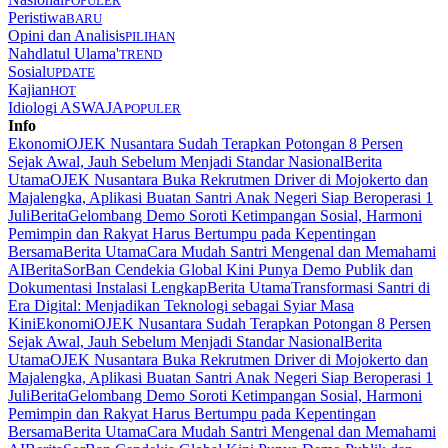
POPULER
Peristiwa
BARU
Opini dan Analisis
PILIHAN
Nahdlatul Ulama'
TREND
Sosial
UPDATE
Kajian
HOT
Idiologi ASWAJA
POPULER
Info
Ekonomi
OJEK Nusantara Sudah Terapkan Potongan 8 Persen
Sejak Awal, Jauh Sebelum Menjadi Standar Nasional
Berita
Utama
OJEK Nusantara Buka Rekrutmen Driver di Mojokerto dan
Majalengka, Aplikasi Buatan Santri Anak Negeri Siap Beroperasi 1
Juli
Berita
Gelombang Demo Soroti Ketimpangan Sosial, Harmoni
Pemimpin dan Rakyat Harus Bertumpu pada Kepentingan
Bersama
Berita Utama
Cara Mudah Santri Mengenal dan Memahami
AI
Berita
SorBan Cendekia Global Kini Punya Demo Publik dan
Dokumentasi Instalasi Lengkap
Berita Utama
Transformasi Santri di
Era Digital: Menjadikan Teknologi sebagai Syiar Masa
Kini
Ekonomi
OJEK Nusantara Sudah Terapkan Potongan 8 Persen
Sejak Awal, Jauh Sebelum Menjadi Standar Nasional
Berita
Utama
OJEK Nusantara Buka Rekrutmen Driver di Mojokerto dan
Majalengka, Aplikasi Buatan Santri Anak Negeri Siap Beroperasi 1
Juli
Berita
Gelombang Demo Soroti Ketimpangan Sosial, Harmoni
Pemimpin dan Rakyat Harus Bertumpu pada Kepentingan
Bersama
Berita Utama
Cara Mudah Santri Mengenal dan Memahami