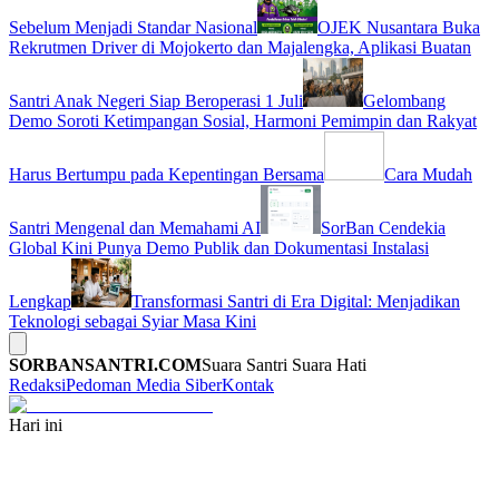
Sebelum Menjadi Standar Nasional
OJEK Nusantara Buka
Rekrutmen Driver di Mojokerto dan Majalengka, Aplikasi Buatan
Santri Anak Negeri Siap Beroperasi 1 Juli
Gelombang
Demo Soroti Ketimpangan Sosial, Harmoni Pemimpin dan Rakyat
Harus Bertumpu pada Kepentingan Bersama
Cara Mudah
Santri Mengenal dan Memahami AI
SorBan Cendekia
Global Kini Punya Demo Publik dan Dokumentasi Instalasi
Lengkap
Transformasi Santri di Era Digital: Menjadikan
Teknologi sebagai Syiar Masa Kini
SORBANSANTRI.COM
Suara Santri Suara Hati
Redaksi
Pedoman Media Siber
Kontak
Hari ini