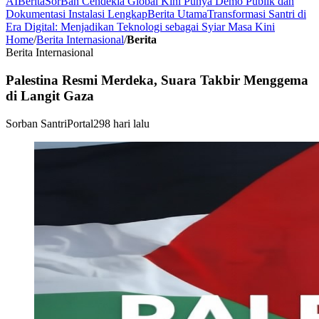
AI
Berita
SorBan Cendekia Global Kini Punya Demo Publik dan
Dokumentasi Instalasi Lengkap
Berita Utama
Transformasi Santri di
Era Digital: Menjadikan Teknologi sebagai Syiar Masa Kini
Home
/
Berita Internasional
/
Berita
Berita Internasional
Palestina Resmi Merdeka, Suara Takbir Menggema
di Langit Gaza
Sorban Santri
Portal
298 hari lalu