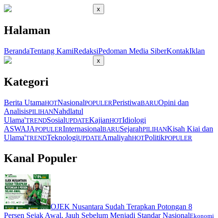
x
Halaman
Beranda
Tentang Kami
Redaksi
Pedoman Media Siber
Kontak
Iklan
x
Kategori
Berita Utama
Nasional
Peristiwa
Opini dan
HOT
POPULER
BARU
Analisis
Nahdlatul
PILIHAN
Ulama'
Sosial
Kajian
Idiologi
TREND
UPDATE
HOT
ASWAJA
Internasional
Sejarah
Kisah Kiai dan
POPULER
BARU
PILIHAN
Ulama'
Teknologi
Amaliyah
Politik
TREND
UPDATE
HOT
POPULER
Kanal Populer
OJEK Nusantara Sudah Terapkan Potongan 8
Persen Sejak Awal, Jauh Sebelum Menjadi Standar Nasional
Ekonomi