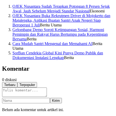
OJEK Nusantara Sudah Terapkan Potongan 8 Persen Sejak
Awal, Jauh Sebelum Menjadi Standar Nasional
Ekonomi
OJEK Nusantara Buka Rekrutmen Driver di Mojokerto dan
Majalengka, Aplikasi Buatan Santri Anak Negeri Siap
Beroperasi 1 Juli
Berita Utama
Gelombang Demo Soroti Ketimpangan Sosial, Harmoni
Pemimpin dan Rakyat Harus Bertumpu pada Kepentingan
Bersama
Berita
Cara Mudah Santri Mengenal dan Memahami AI
Berita
Utama
SorBan Cendekia Global Kini Punya Demo Publik dan
Dokumentasi Instalasi Lengkap
Berita
Komentar
0
diskusi
Terbaru
Terpopuler
Kirim
Belum ada komentar untuk artikel ini.