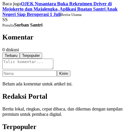
Baca juga
OJEK Nusantara Buka Rekrutmen Driver di
Mojokerto dan Majalengka, Aplikasi Buatan Santri Anak
Negeri Siap Beroperasi 1 Juli
Berita Utama
SS
Sorban Santri
Penulis
Komentar
0
diskusi
Terbaru
Terpopuler
Kirim
Belum ada komentar untuk artikel ini.
Redaksi Portal
Berita lokal, ringkas, cepat dibaca, dan dikemas dengan tampilan
premium untuk pembaca digital.
Terpopuler