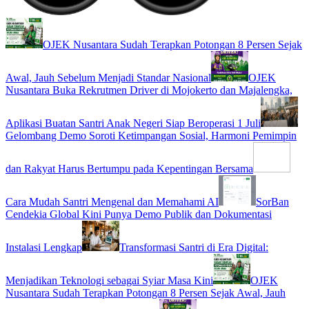
OJEK Nusantara Sudah Terapkan Potongan 8 Persen Sejak
Awal, Jauh Sebelum Menjadi Standar Nasional
OJEK
Nusantara Buka Rekrutmen Driver di Mojokerto dan Majalengka,
Aplikasi Buatan Santri Anak Negeri Siap Beroperasi 1 Juli
Gelombang Demo Soroti Ketimpangan Sosial, Harmoni Pemimpin
dan Rakyat Harus Bertumpu pada Kepentingan Bersama
Cara Mudah Santri Mengenal dan Memahami AI
SorBan
Cendekia Global Kini Punya Demo Publik dan Dokumentasi
Instalasi Lengkap
Transformasi Santri di Era Digital:
Menjadikan Teknologi sebagai Syiar Masa Kini
OJEK
Nusantara Sudah Terapkan Potongan 8 Persen Sejak Awal, Jauh