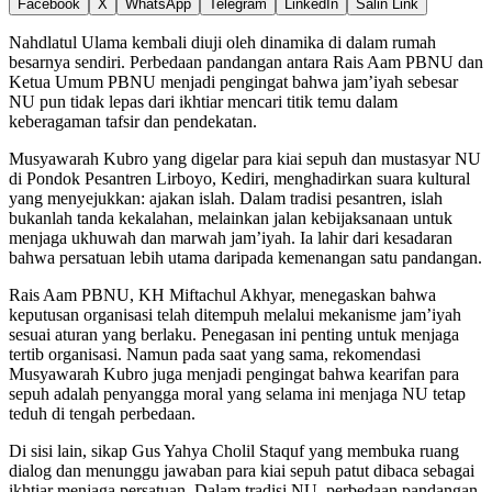
Facebook
X
WhatsApp
Telegram
LinkedIn
Salin Link
Nahdlatul Ulama kembali diuji oleh dinamika di dalam rumah
besarnya sendiri. Perbedaan pandangan antara Rais Aam PBNU dan
Ketua Umum PBNU menjadi pengingat bahwa jam’iyah sebesar
NU pun tidak lepas dari ikhtiar mencari titik temu dalam
keberagaman tafsir dan pendekatan.
Musyawarah Kubro yang digelar para kiai sepuh dan mustasyar NU
di Pondok Pesantren Lirboyo, Kediri, menghadirkan suara kultural
yang menyejukkan: ajakan islah. Dalam tradisi pesantren, islah
bukanlah tanda kekalahan, melainkan jalan kebijaksanaan untuk
menjaga ukhuwah dan marwah jam’iyah. Ia lahir dari kesadaran
bahwa persatuan lebih utama daripada kemenangan satu pandangan.
Rais Aam PBNU, KH Miftachul Akhyar, menegaskan bahwa
keputusan organisasi telah ditempuh melalui mekanisme jam’iyah
sesuai aturan yang berlaku. Penegasan ini penting untuk menjaga
tertib organisasi. Namun pada saat yang sama, rekomendasi
Musyawarah Kubro juga menjadi pengingat bahwa kearifan para
sepuh adalah penyangga moral yang selama ini menjaga NU tetap
teduh di tengah perbedaan.
Di sisi lain, sikap Gus Yahya Cholil Staquf yang membuka ruang
dialog dan menunggu jawaban para kiai sepuh patut dibaca sebagai
ikhtiar menjaga persatuan. Dalam tradisi NU, perbedaan pandangan