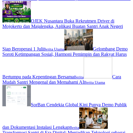
OJEK Nusantara Buka Rekrutmen Driver di
Mojokerto dan Majalengka, Aplikasi Buatan Santri Anak Negeri
Siap Beroperasi 1 Juli
Gelombang Demo
Berita Utama
Soroti Ketimpangan Sosial, Harmoni Pemimpin dan Rakyat Harus
Bertumpu pada Kepentingan Bersama
Cara
Berita
Mudah Santri Mengenal dan Memahami AI
Berita Utama
SorBan Cendekia Global Kini Punya Demo Publik
dan Dokumentasi Instalasi Lengkap
Berita
Transformasi Santri di Era Digital: Menjadikan Teknologi sebagai