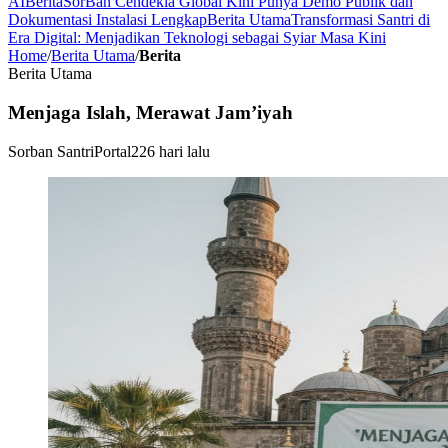
AI
Berita
SorBan Cendekia Global Kini Punya Demo Publik dan
Dokumentasi Instalasi Lengkap
Berita Utama
Transformasi Santri di
Era Digital: Menjadikan Teknologi sebagai Syiar Masa Kini
Home
/
Berita Utama
/
Berita
Berita Utama
Menjaga Islah, Merawat Jam’iyah
Sorban Santri
Portal
226 hari lalu