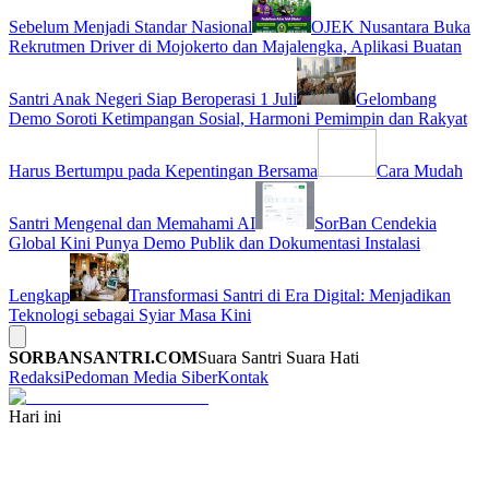
Sebelum Menjadi Standar Nasional
OJEK Nusantara Buka
Rekrutmen Driver di Mojokerto dan Majalengka, Aplikasi Buatan
Santri Anak Negeri Siap Beroperasi 1 Juli
Gelombang
Demo Soroti Ketimpangan Sosial, Harmoni Pemimpin dan Rakyat
Harus Bertumpu pada Kepentingan Bersama
Cara Mudah
Santri Mengenal dan Memahami AI
SorBan Cendekia
Global Kini Punya Demo Publik dan Dokumentasi Instalasi
Lengkap
Transformasi Santri di Era Digital: Menjadikan
Teknologi sebagai Syiar Masa Kini
SORBANSANTRI.COM
Suara Santri Suara Hati
Redaksi
Pedoman Media Siber
Kontak
Hari ini