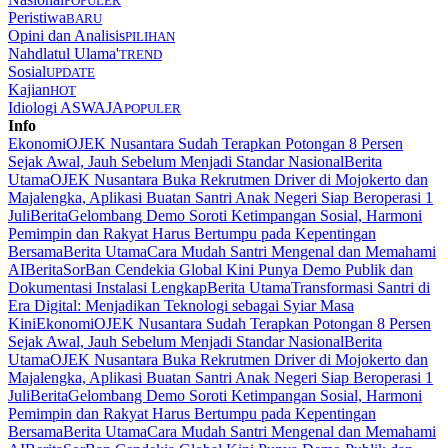
POPULER
Peristiwa
BARU
Opini dan Analisis
PILIHAN
Nahdlatul Ulama'
TREND
Sosial
UPDATE
Kajian
HOT
Idiologi ASWAJA
POPULER
Info
Ekonomi
OJEK Nusantara Sudah Terapkan Potongan 8 Persen
Sejak Awal, Jauh Sebelum Menjadi Standar Nasional
Berita
Utama
OJEK Nusantara Buka Rekrutmen Driver di Mojokerto dan
Majalengka, Aplikasi Buatan Santri Anak Negeri Siap Beroperasi 1
Juli
Berita
Gelombang Demo Soroti Ketimpangan Sosial, Harmoni
Pemimpin dan Rakyat Harus Bertumpu pada Kepentingan
Bersama
Berita Utama
Cara Mudah Santri Mengenal dan Memahami
AI
Berita
SorBan Cendekia Global Kini Punya Demo Publik dan
Dokumentasi Instalasi Lengkap
Berita Utama
Transformasi Santri di
Era Digital: Menjadikan Teknologi sebagai Syiar Masa
Kini
Ekonomi
OJEK Nusantara Sudah Terapkan Potongan 8 Persen
Sejak Awal, Jauh Sebelum Menjadi Standar Nasional
Berita
Utama
OJEK Nusantara Buka Rekrutmen Driver di Mojokerto dan
Majalengka, Aplikasi Buatan Santri Anak Negeri Siap Beroperasi 1
Juli
Berita
Gelombang Demo Soroti Ketimpangan Sosial, Harmoni
Pemimpin dan Rakyat Harus Bertumpu pada Kepentingan
Bersama
Berita Utama
Cara Mudah Santri Mengenal dan Memahami