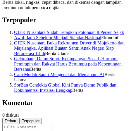
Berita lokal, ringkas, cepat dibaca, dan dikemas dengan tampilan
premium untuk pembaca digital.
Terpopuler
OJEK Nusantara Sudah Terapkan Potongan 8 Persen Sejak
Awal, Jauh Sebelum Menjadi Standar Nasional
Ekonomi
OJEK Nusantara Buka Rekrutmen Driver di Mojokerto dan
Majalengka, Aplikasi Buatan Santri Anak Negeri Siap
Beroperasi 1 Juli
Berita Utama
Gelombang Demo Soroti Ketimpangan Sosial, Harmoni
Pemimpin dan Rakyat Harus Bertumpu pada Kepentingan
Bersama
Berita
Cara Mudah Santri Mengenal dan Memahami AI
Berita
Utama
SorBan Cendekia Global Kini Punya Demo Publik dan
Dokumentasi Instalasi Lengkap
Berita
Komentar
0
diskusi
Terbaru
Terpopuler