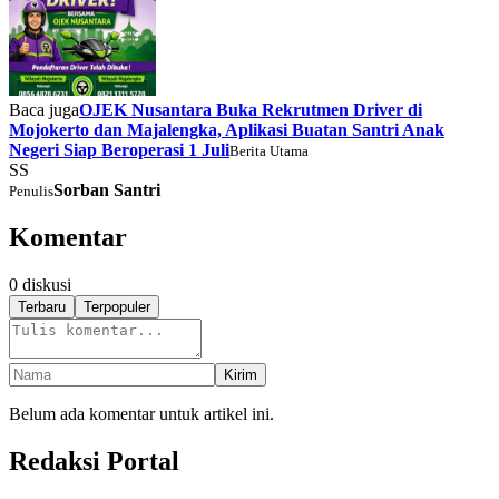
Baca juga
OJEK Nusantara Buka Rekrutmen Driver di
Mojokerto dan Majalengka, Aplikasi Buatan Santri Anak
Negeri Siap Beroperasi 1 Juli
Berita Utama
SS
Sorban Santri
Penulis
Komentar
0
diskusi
Terbaru
Terpopuler
Kirim
Belum ada komentar untuk artikel ini.
Redaksi Portal