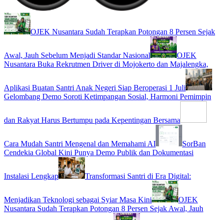
OJEK Nusantara Sudah Terapkan Potongan 8 Persen Sejak
Awal, Jauh Sebelum Menjadi Standar Nasional
OJEK
Nusantara Buka Rekrutmen Driver di Mojokerto dan Majalengka,
Aplikasi Buatan Santri Anak Negeri Siap Beroperasi 1 Juli
Gelombang Demo Soroti Ketimpangan Sosial, Harmoni Pemimpin
dan Rakyat Harus Bertumpu pada Kepentingan Bersama
Cara Mudah Santri Mengenal dan Memahami AI
SorBan
Cendekia Global Kini Punya Demo Publik dan Dokumentasi
Instalasi Lengkap
Transformasi Santri di Era Digital:
Menjadikan Teknologi sebagai Syiar Masa Kini
OJEK
Nusantara Sudah Terapkan Potongan 8 Persen Sejak Awal, Jauh