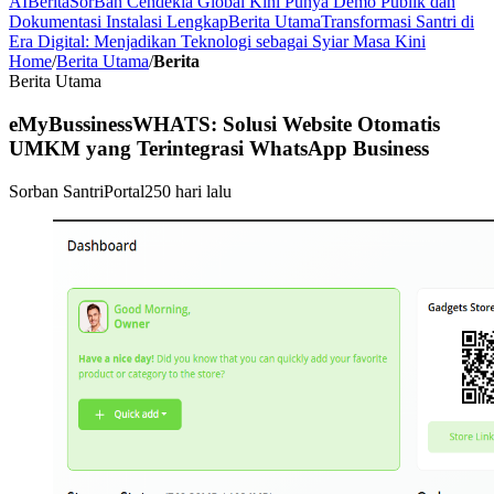
AI
Berita
SorBan Cendekia Global Kini Punya Demo Publik dan
Dokumentasi Instalasi Lengkap
Berita Utama
Transformasi Santri di
Era Digital: Menjadikan Teknologi sebagai Syiar Masa Kini
Home
/
Berita Utama
/
Berita
Berita Utama
eMyBussinessWHATS: Solusi Website Otomatis
UMKM yang Terintegrasi WhatsApp Business
Sorban Santri
Portal
250 hari lalu