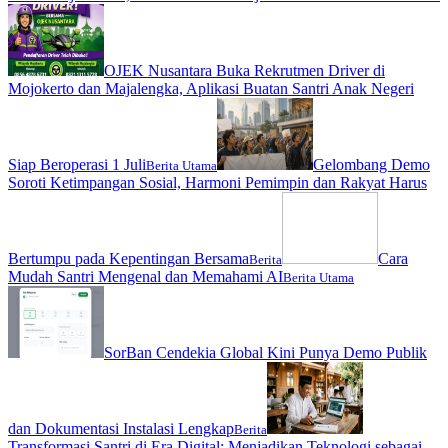
OJEK Nusantara Buka Rekrutmen Driver di
Mojokerto dan Majalengka, Aplikasi Buatan Santri Anak Negeri
Siap Beroperasi 1 Juli
Gelombang Demo
Berita Utama
Soroti Ketimpangan Sosial, Harmoni Pemimpin dan Rakyat Harus
Bertumpu pada Kepentingan Bersama
Cara
Berita
Mudah Santri Mengenal dan Memahami AI
Berita Utama
SorBan Cendekia Global Kini Punya Demo Publik
dan Dokumentasi Instalasi Lengkap
Berita
Transformasi Santri di Era Digital: Menjadikan Teknologi sebagai