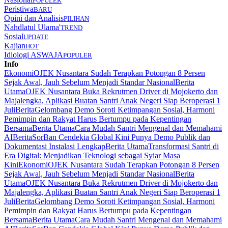
POPULER
Peristiwa
BARU
Opini dan Analisis
PILIHAN
Nahdlatul Ulama'
TREND
Sosial
UPDATE
Kajian
HOT
Idiologi ASWAJA
POPULER
Info
Ekonomi
OJEK Nusantara Sudah Terapkan Potongan 8 Persen
Sejak Awal, Jauh Sebelum Menjadi Standar Nasional
Berita
Utama
OJEK Nusantara Buka Rekrutmen Driver di Mojokerto dan
Majalengka, Aplikasi Buatan Santri Anak Negeri Siap Beroperasi 1
Juli
Berita
Gelombang Demo Soroti Ketimpangan Sosial, Harmoni
Pemimpin dan Rakyat Harus Bertumpu pada Kepentingan
Bersama
Berita Utama
Cara Mudah Santri Mengenal dan Memahami
AI
Berita
SorBan Cendekia Global Kini Punya Demo Publik dan
Dokumentasi Instalasi Lengkap
Berita Utama
Transformasi Santri di
Era Digital: Menjadikan Teknologi sebagai Syiar Masa
Kini
Ekonomi
OJEK Nusantara Sudah Terapkan Potongan 8 Persen
Sejak Awal, Jauh Sebelum Menjadi Standar Nasional
Berita
Utama
OJEK Nusantara Buka Rekrutmen Driver di Mojokerto dan
Majalengka, Aplikasi Buatan Santri Anak Negeri Siap Beroperasi 1
Juli
Berita
Gelombang Demo Soroti Ketimpangan Sosial, Harmoni
Pemimpin dan Rakyat Harus Bertumpu pada Kepentingan
Bersama
Berita Utama
Cara Mudah Santri Mengenal dan Memahami