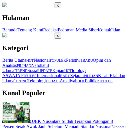
x
Halaman
Beranda
Tentang Kami
Redaksi
Pedoman Media Siber
Kontak
Iklan
x
Kategori
Berita Utama
Nasional
Peristiwa
Opini dan
HOT
POPULER
BARU
Analisis
Nahdlatul
PILIHAN
Ulama'
Sosial
Kajian
Idiologi
TREND
UPDATE
HOT
ASWAJA
Internasional
Sejarah
Kisah Kiai dan
POPULER
BARU
PILIHAN
Ulama'
Teknologi
Amaliyah
Politik
TREND
UPDATE
HOT
POPULER
Kanal Populer
OJEK Nusantara Sudah Terapkan Potongan 8
Persen Sejak Awal, Jauh Sebelum Menjadi Standar Nasional
Ekonomi