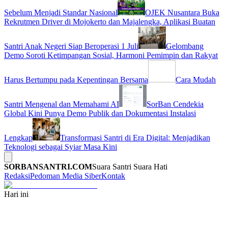
Sebelum Menjadi Standar Nasional
OJEK Nusantara Buka
Rekrutmen Driver di Mojokerto dan Majalengka, Aplikasi Buatan
Santri Anak Negeri Siap Beroperasi 1 Juli
Gelombang
Demo Soroti Ketimpangan Sosial, Harmoni Pemimpin dan Rakyat
Harus Bertumpu pada Kepentingan Bersama
Cara Mudah
Santri Mengenal dan Memahami AI
SorBan Cendekia
Global Kini Punya Demo Publik dan Dokumentasi Instalasi
Lengkap
Transformasi Santri di Era Digital: Menjadikan
Teknologi sebagai Syiar Masa Kini
SORBANSANTRI.COM
Suara Santri Suara Hati
Redaksi
Pedoman Media Siber
Kontak
Hari ini