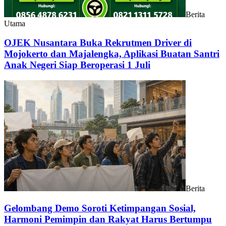
Berita
Utama
OJEK Nusantara Buka Rekrutmen Driver di
Mojokerto dan Majalengka, Aplikasi Buatan Santri
Anak Negeri Siap Beroperasi 1 Juli
Berita
Gelombang Demo Soroti Ketimpangan Sosial,
Harmoni Pemimpin dan Rakyat Harus Bertumpu