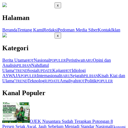
x
Halaman
Beranda
Tentang Kami
Redaksi
Pedoman Media Siber
Kontak
Iklan
x
Kategori
Berita Utama
Nasional
Peristiwa
Opini dan
HOT
POPULER
BARU
Analisis
Nahdlatul
PILIHAN
Ulama'
Sosial
Kajian
Idiologi
TREND
UPDATE
HOT
ASWAJA
Internasional
Sejarah
Kisah Kiai dan
POPULER
BARU
PILIHAN
Ulama'
Teknologi
Amaliyah
Politik
TREND
UPDATE
HOT
POPULER
Kanal Populer
OJEK Nusantara Sudah Terapkan Potongan 8
Persen Sejak Awal, Jauh Sebelum Menjadi Standar Nasional
Ekonomi