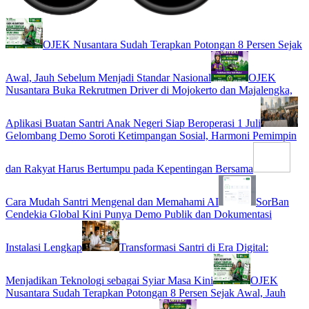
OJEK Nusantara Sudah Terapkan Potongan 8 Persen Sejak
Awal, Jauh Sebelum Menjadi Standar Nasional
OJEK
Nusantara Buka Rekrutmen Driver di Mojokerto dan Majalengka,
Aplikasi Buatan Santri Anak Negeri Siap Beroperasi 1 Juli
Gelombang Demo Soroti Ketimpangan Sosial, Harmoni Pemimpin
dan Rakyat Harus Bertumpu pada Kepentingan Bersama
Cara Mudah Santri Mengenal dan Memahami AI
SorBan
Cendekia Global Kini Punya Demo Publik dan Dokumentasi
Instalasi Lengkap
Transformasi Santri di Era Digital:
Menjadikan Teknologi sebagai Syiar Masa Kini
OJEK
Nusantara Sudah Terapkan Potongan 8 Persen Sejak Awal, Jauh