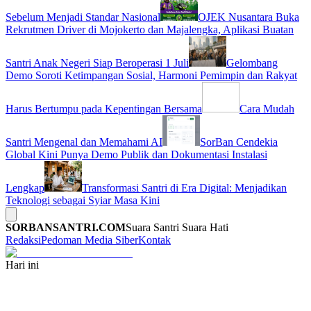
Sebelum Menjadi Standar Nasional
OJEK Nusantara Buka
Rekrutmen Driver di Mojokerto dan Majalengka, Aplikasi Buatan
Santri Anak Negeri Siap Beroperasi 1 Juli
Gelombang
Demo Soroti Ketimpangan Sosial, Harmoni Pemimpin dan Rakyat
Harus Bertumpu pada Kepentingan Bersama
Cara Mudah
Santri Mengenal dan Memahami AI
SorBan Cendekia
Global Kini Punya Demo Publik dan Dokumentasi Instalasi
Lengkap
Transformasi Santri di Era Digital: Menjadikan
Teknologi sebagai Syiar Masa Kini
SORBANSANTRI.COM
Suara Santri Suara Hati
Redaksi
Pedoman Media Siber
Kontak
Hari ini