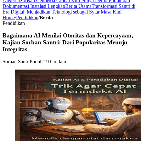
AI
Berita
SorBan Cendekia Global Kini Punya Demo Publik dan
Dokumentasi Instalasi Lengkap
Berita Utama
Transformasi Santri di
Era Digital: Menjadikan Teknologi sebagai Syiar Masa Kini
Home
/
Pendidikan
/
Berita
Pendidikan
Bagaimana AI Menilai Otoritas dan Kepercayaan,
Kajian Sorban Santri: Dari Popularitas Menuju
Integritas
Sorban Santri
Portal
219 hari lalu