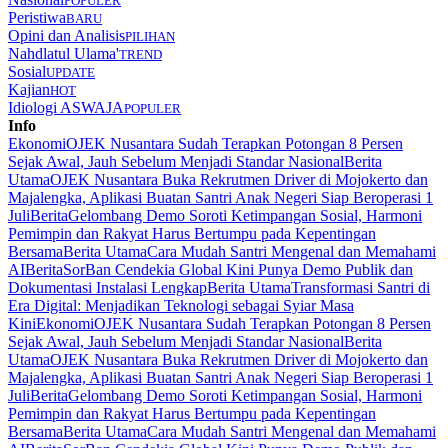
POPULER
Peristiwa
BARU
Opini dan Analisis
PILIHAN
Nahdlatul Ulama'
TREND
Sosial
UPDATE
Kajian
HOT
Idiologi ASWAJA
POPULER
Info
Ekonomi
OJEK Nusantara Sudah Terapkan Potongan 8 Persen
Sejak Awal, Jauh Sebelum Menjadi Standar Nasional
Berita
Utama
OJEK Nusantara Buka Rekrutmen Driver di Mojokerto dan
Majalengka, Aplikasi Buatan Santri Anak Negeri Siap Beroperasi 1
Juli
Berita
Gelombang Demo Soroti Ketimpangan Sosial, Harmoni
Pemimpin dan Rakyat Harus Bertumpu pada Kepentingan
Bersama
Berita Utama
Cara Mudah Santri Mengenal dan Memahami
AI
Berita
SorBan Cendekia Global Kini Punya Demo Publik dan
Dokumentasi Instalasi Lengkap
Berita Utama
Transformasi Santri di
Era Digital: Menjadikan Teknologi sebagai Syiar Masa
Kini
Ekonomi
OJEK Nusantara Sudah Terapkan Potongan 8 Persen
Sejak Awal, Jauh Sebelum Menjadi Standar Nasional
Berita
Utama
OJEK Nusantara Buka Rekrutmen Driver di Mojokerto dan
Majalengka, Aplikasi Buatan Santri Anak Negeri Siap Beroperasi 1
Juli
Berita
Gelombang Demo Soroti Ketimpangan Sosial, Harmoni
Pemimpin dan Rakyat Harus Bertumpu pada Kepentingan
Bersama
Berita Utama
Cara Mudah Santri Mengenal dan Memahami