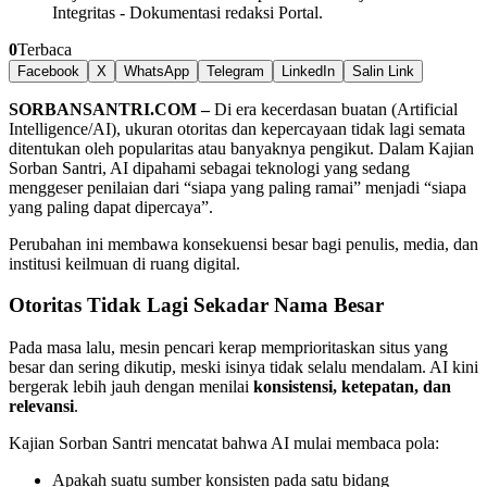
Integritas
-
Dokumentasi redaksi Portal.
0
Terbaca
Facebook
X
WhatsApp
Telegram
LinkedIn
Salin Link
SORBANSANTRI.COM –
Di era kecerdasan buatan (Artificial
Intelligence/AI), ukuran otoritas dan kepercayaan tidak lagi semata
ditentukan oleh popularitas atau banyaknya pengikut. Dalam Kajian
Sorban Santri, AI dipahami sebagai teknologi yang sedang
menggeser penilaian dari “siapa yang paling ramai” menjadi “siapa
yang paling dapat dipercaya”.
Perubahan ini membawa konsekuensi besar bagi penulis, media, dan
institusi keilmuan di ruang digital.
Otoritas Tidak Lagi Sekadar Nama Besar
Pada masa lalu, mesin pencari kerap memprioritaskan situs yang
besar dan sering dikutip, meski isinya tidak selalu mendalam. AI kini
bergerak lebih jauh dengan menilai
konsistensi, ketepatan, dan
relevansi
.
Kajian Sorban Santri mencatat bahwa AI mulai membaca pola:
Apakah suatu sumber konsisten pada satu bidang