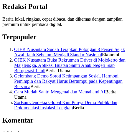
Redaksi Portal
Berita lokal, ringkas, cepat dibaca, dan dikemas dengan tampilan
premium untuk pembaca digital.
Terpopuler
OJEK Nusantara Sudah Terapkan Potongan 8 Persen Sejak
Awal, Jauh Sebelum Menjadi Standar Nasional
Ekonomi
OJEK Nusantara Buka Rekrutmen Driver di Mojokerto dan
Majalengka, Aplikasi Buatan Santri Anak Negeri Siap
Beroperasi 1 Juli
Berita Utama
Gelombang Demo Soroti Ketimpangan Sosial, Harmoni
Pemimpin dan Rakyat Harus Bertumpu pada Kepentingan
Bersama
Berita
Cara Mudah Santri Mengenal dan Memahami AI
Berita
Utama
SorBan Cendekia Global Kini Punya Demo Publik dan
Dokumentasi Instalasi Lengkap
Berita
Komentar